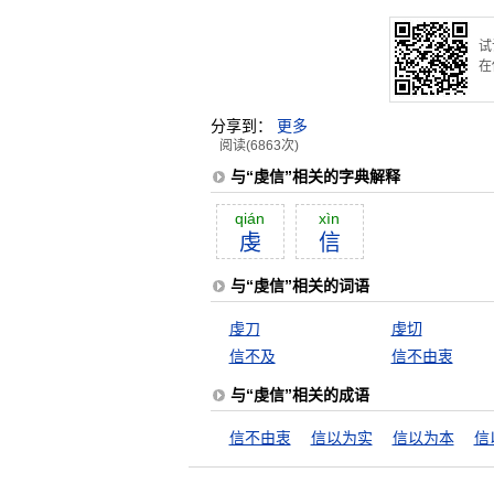
试
在
分享到：
更多
阅读(6863次)
与“虔信”相关的字典解释
qián
xìn
虔
信
与“虔信”相关的词语
虔刀
虔切
信不及
信不由衷
与“虔信”相关的成语
信不由衷
信以为实
信以为本
信