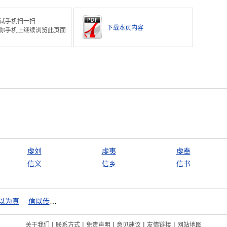
试手机扫一扫
下载本页内容
你手机上继续浏览此页面
虔刘
虔夷
虔奉
信义
信乡
信书
以为真
信以传信，疑以传疑
|
|
|
|
|
关于我们
联系方式
免责声明
意见建议
友情链接
网站地图