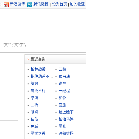
：
新浪微博
腾讯微博
|
设为首页
|
加入收藏
文?” ;“文?学”。
最近查询
柏林战役
云翰
抱住葫芦不开瓢
眼乌珠
弭散
诡产
属托不行
一经程
拳法
和杂
曲折
庭旅
阴魄
脸上脸下
伎伎
柏油马路
免减
零乱
灵武之役
跨鹤维扬