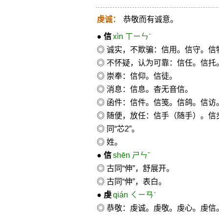
虔诚：
恭敬而有诚意。
●
信
xìn ㄒㄧㄣˋ
◎ 诚实，不欺骗：信用。信守。信
◎ 不怀疑，认为可靠：信任。信托
◎ 崇奉：信仰。信徒。
◎ 消息：信息。杳无音信。
◎ 函件：信件。信笺。信鸽。信访
◎ 随便，放任：信手（随手）。信
◎ 同“芯2”。
◎ 姓。
●
信
shēn ㄕㄣˉ
◎ 古同“伸”，舒展开。
◎ 古同“伸”，表白。
●
虔
qián ㄑㄧㄢˊ
◎ 恭敬：虔诚。虔敬。虔心。虔信