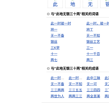
此
地
无
与“此地无银三十两”相关的词语
此一时彼一时
此一时，彼一
地一
地丁
无一不备
无一不知
银丝
银丝工艺
三K党
三一
十一
十一千百
两七
两三
与“此地无银三十两”相关的成语
此一时彼一时
此一时，彼一时
此中三昧
此
无一不备
无一不知
无一可
无
三三两两
三三五五
三三四四
两世为人
两两三三
两全其美
两