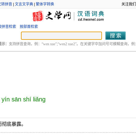
文转拼音
|
文言文字典
|
繁体字转换
关注我们
按拼音检索
按部首检索
提示：
支持拼音查询，例：“wen xue”;“wen2 xue2”。在关键字中加问号可模糊查询，例：“
 yín sān shí liǎng
而彻底暴露。