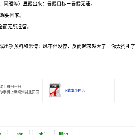
、问题等）显露出来：暴露目标ㄧ暴露无遗。
：想要回家。
全而无所遗留。
或出乎预料和常情：风不但没停，反而越来越大了ㄧ你太拘礼
试手机扫一扫
下载本页内容
你手机上继续浏览此页面
n
sān
shí
liăng