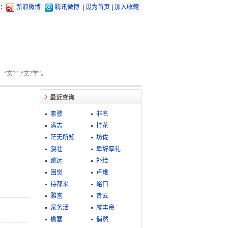
：
新浪微博
腾讯微博
|
设为首页
|
加入收藏
文?” ;“文?学”。
最近查询
素骖
非名
满志
挂花
茫无所知
坊佐
骁壮
卑辞厚礼
跳远
补给
困觉
卢雉
待都来
峪口
雅言
青云
家务活
咸丰帝
榆塞
倘然