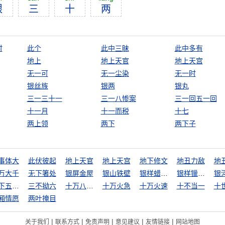
银
三
十
两
时
此个
此中三昧
此中多有
地上
地上天官
地上天宫
无一可
无一尘染
无一时
银丝族
银两
银丸
三一三十一
三一八惨案
三一回五一回
十一月
十一而税
十七
两上领
两下
两下子
事体大
此伏彼起
地上天官
地上天宫
地下修文
地丑力敌
地
万大千
无下箸处
银屏金屋
银山铁壁
银样蜡枪头
银样镴枪头
银
三下五除二
三不拗六
十万八千里
十万火急
十万火速
十不当一
十
厢情愿
两叶掩目
|
|
|
|
|
关于我们
联系方式
免责声明
意见建议
友情链接
网站地图