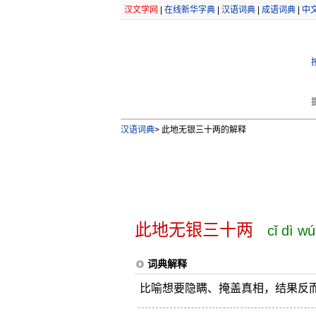
汉文学网
|
在线新华字典
|
汉语词典
|
成语词典
|
中
汉语词典
>
此地无银三十两的解释
此地无银三十两
cǐ dì wú
词典解释
比喻想要隐瞒、掩盖真相，结果反