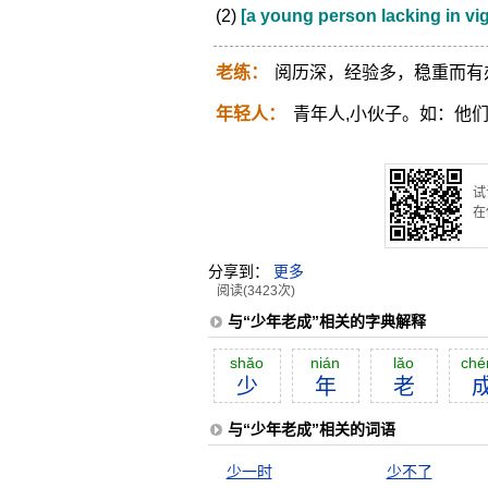
(2)
[a young person lacking in vi
老练：
阅历深，经验多，稳重而有
年轻人：
青年人,小伙子。如：他
试
在
分享到：
更多
阅读(3423次)
与“少年老成”相关的字典解释
shăo
nián
lăo
ché
少
年
老
与“少年老成”相关的词语
少一时
少不了