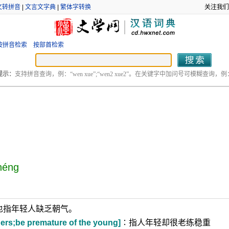
文转拼音
|
文言文字典
|
繁体字转换
关注我们
按拼音检索
按部首检索
提示：
支持拼音查询，例：“wen xue”;“wen2 xue2”。在关键字中加问号可模糊查询，例：“
héng
也指年轻人缺乏朝气。
ers;be premature of the young]
∶指人年轻却很老练稳重