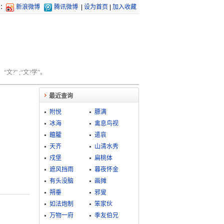
：
新浪微博
腾讯微博
|
设为首页
|
加入收藏
文?” ;“文?学”。
最近查询
附悦
膘满
冰海
禽息鸟视
饘臛
遣哀
天齐
山清水秀
戍堡
扁桃体
遮风挡雨
暮夜怀金
有头没脑
画摊
朔垂
邪叟
如法炮制
笨家伙
万物一府
季友伯兄