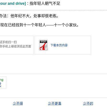
gour and drive]
∶指年轻人朝气不足
办法：他年纪不大，处事却很老练。
们现在已经找到十一个年轻人——十一个小家伙。
试手机扫一扫
下载本页内容
你手机上继续浏览此页面
ng
成
少不得
少不更事
少不的