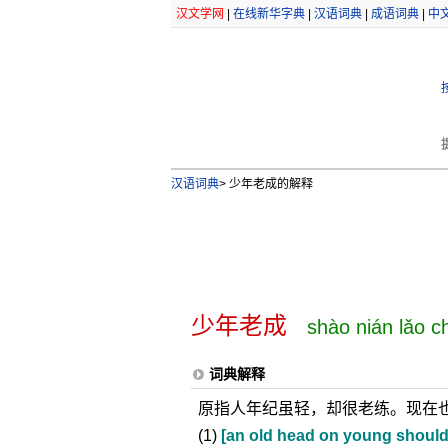
汉文学网
|
在线新华字典
|
汉语词典
|
成语词典
|
中
汉语词典
>
少年老成的解释
少年老成
shào nián lǎo c
词典解释
原指人年纪虽轻，却很老练。现在
(1)
[an old head on young should