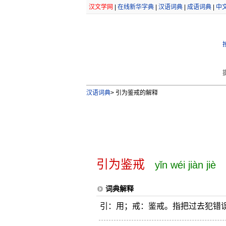
汉文学网
|
在线新华字典
|
汉语词典
|
成语词典
|
中
汉语词典
>
引为鉴戒的解释
引为鉴戒
yǐn wéi jiàn jiè
词典解释
引：用；戒：鉴戒。指把过去犯错