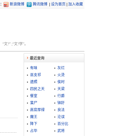
：
新浪微博
腾讯微博
|
设为首页
|
加入收藏
文?” ;“文?学”。
最近查询
有味
灰烂
巫支祁
火烫
遗照
俟时
四民之天
天梁
餐室
行爵
蜚尸
钵釪
高官厚禄
良法
魔王
沦误
降下
百分比
占毕
武将