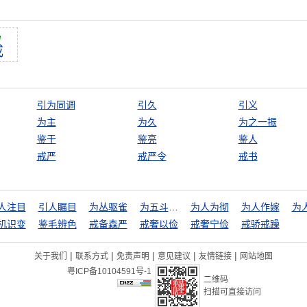
è
戒
引为同调
引久
引义
为主
为久
为之一振
鉴于
鉴亮
鉴人
戒严
戒严令
戒书
人注目
引人瞩目
为丛驱雀
为五斗米折腰
为人为彻
为人作嫁
为
机识变
鉴毛辨色
戒备森严
戒奢以俭
戒奢宁俭
戒骄戒躁
|
|
|
|
|
关于我们
联系方式
免责声明
意见建议
友情链接
网站地图
粤ICP备10104591号-1
二维码
扫描可直接访问