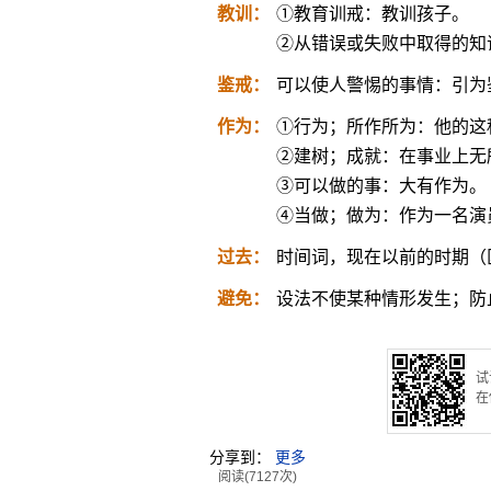
教训：
①教育训戒：教训孩子。
②从错误或失败中取得的知
鉴戒：
可以使人警惕的事情：引为
作为：
①行为；所作所为：他的这
②建树；成就：在事业上无
③可以做的事：大有作为。
④当做；做为：作为一名演
过去：
时间词，现在以前的时期（
避免：
设法不使某种情形发生；防
试
在
分享到：
更多
阅读(7127次)