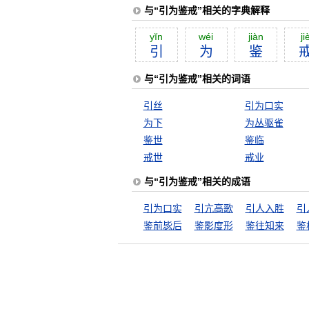
与“引为鉴戒”相关的字典解释
yĭn
wéi
jiàn
ji
引
为
鉴
与“引为鉴戒”相关的词语
引丝
引为口实
为下
为丛驱雀
鉴世
鉴临
戒世
戒业
与“引为鉴戒”相关的成语
引为口实
引亢高歌
引人入胜
引
鉴前毖后
鉴影度形
鉴往知来
鉴