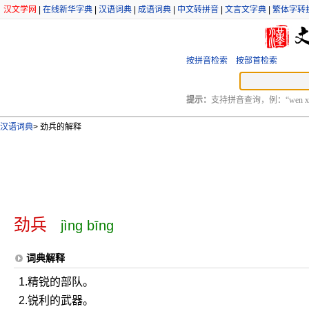
汉文学网
|
在线新华字典
|
汉语词典
|
成语词典
|
中文转拼音
|
文言文字典
|
繁体字转
按拼音检索
按部首检索
提示：
支持拼音查询，例：“wen xu
汉语词典
>
劲兵的解释
劲兵
jìng bīng
词典解释
1.精锐的部队。
2.锐利的武器。