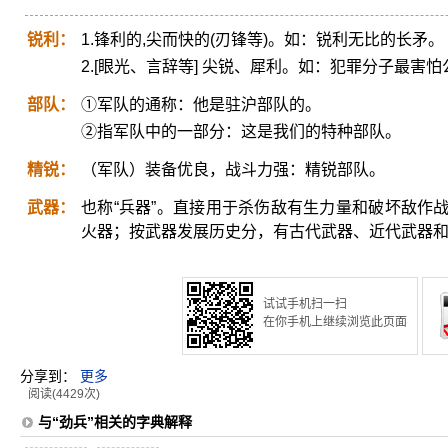
锐利：
1.锋利的,尖而快的(刃锋等)。如：锐利无比的长矛。
2.[眼光、言辞等] 尖锐、犀利。如：犯罪分子最害
部队：
①军队的通称：他是驻沪部队的。
②指军队中的一部分：这是我们的特种部队。
精锐：
（军队）装备优良，战斗力强：精锐部队。
武器：
也称“兵器”。直接用于杀伤敌有生力量和破坏敌作
火器；按武器发展历史分，有古代武器、近代武器
试试手机扫一扫
在你手机上继续浏览此页面
分享到：
更多
阅读(4429次)
与“劲兵”相关的字典解释