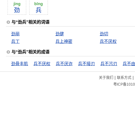
jìng
bīng
劲
兵
与“劲兵”相关的词语
劲丽
劲健
劲切
兵丁
兵上神密
兵不厌权
与“劲兵”相关的成语
劲骨丰肌
兵不厌权
兵不厌诈
兵不接刃
兵不污刃
兵不
|
|
关于我们
联系方式
粤ICP备1010