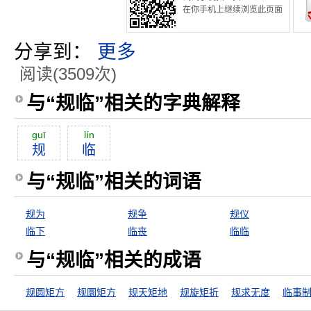
在你手机上继续浏览此页面
分享到：
更多
阅读(3509次)
与“规临”相关的字典解释
guī
lín
规
临
与“规临”相关的词语
规为
规争
规仪
临下
临丧
临临
与“规临”相关的成语
规圆矩方
规圜矩方
规天矩地
规旋矩折
规求无度
临事