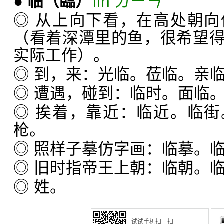
●
临
（臨）
lín ㄌㄧㄣˊ
◎ 从上向下看，在高处朝
（看着深潭里的鱼，很希望
实际工作）。
◎ 到，来：光临。莅临。亲
◎ 遭遇，碰到：临时。面临
◎ 挨着，靠近：临近。临
枪。
◎ 照样子摹仿字画：临摹。
◎ 旧时指帝王上朝：临朝。
◎ 姓。
试试手机扫一扫