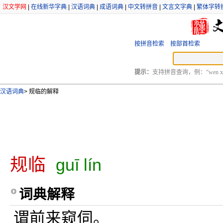
汉文学网
|
在线新华字典
|
汉语词典
|
成语词典
|
中文转拼音
|
文言文字典
|
繁体字转
按拼音检索
按部首检索
提示：
支持拼音查询，例：“wen xu
汉语词典
>
规临的解释
规临
guī lín
词典解释
谓前来窥伺。