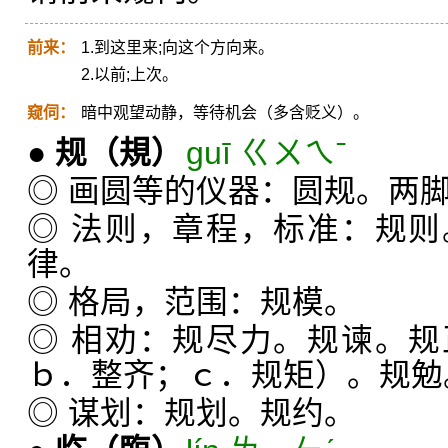
前来：
1.到这里来;向这个方向来。
2.以前;上次。
窥伺：
暗中观望动静，等待机会（多含贬义）。
●
规
（規）
guī ㄍㄨㄟˉ
◎ 画圆等的仪器：圆规。两
◎ 法则，章程，标准：规
律。
◎ 格局，范围：规模。
◎ 相劝：规尽力。规谏。
ｂ．整齐；ｃ．规矩）。规勉
◎ 谋划：规划。规约。