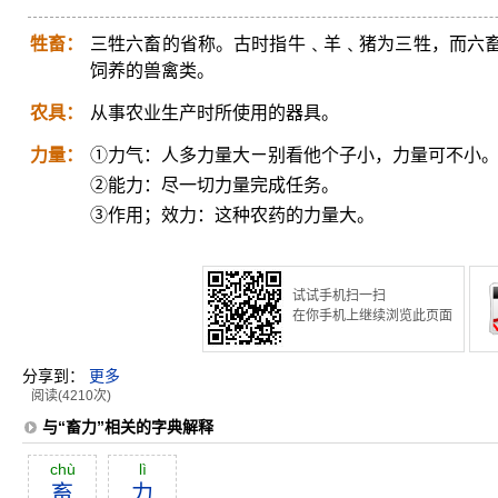
牲畜：
三牲六畜的省称。古时指牛﹑羊﹑猪为三牲，而六
饲养的兽禽类。
农具：
从事农业生产时所使用的器具。
力量：
①力气：人多力量大ㄧ别看他个子小，力量可不小
②能力：尽一切力量完成任务。
③作用；效力：这种农药的力量大。
试试手机扫一扫
在你手机上继续浏览此页面
分享到：
更多
阅读(4210次)
与“畜力”相关的字典解释
chù
lì
畜
力