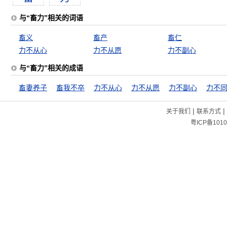
与“畜力”相关的词语
畜义
畜产
畜仁
力不从心
力不从愿
力不副心
与“畜力”相关的成语
畜妻养子
畜我不卒
力不从心
力不从愿
力不副心
力不
|
|
关于我们
联系方式
粤ICP备1010