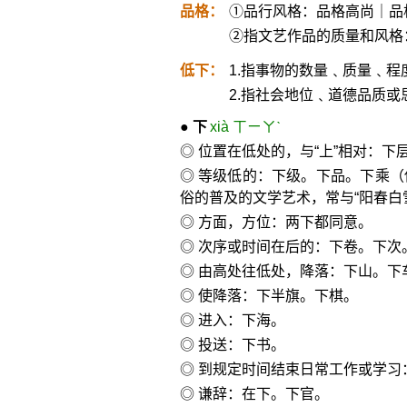
品格：
①品行风格：品格高尚｜品
②指文艺作品的质量和风格
低下：
1.指事物的数量﹑质量﹑
2.指社会地位﹑道德品质
●
下
xià ㄒㄧㄚˋ
◎ 位置在低处的，与“上”相对：下
◎ 等级低的：下级。下品。下乘
俗的普及的文学艺术，常与“阳春白
◎ 方面，方位：两下都同意。
◎ 次序或时间在后的：下卷。下次
◎ 由高处往低处，降落：下山。下
◎ 使降落：下半旗。下棋。
◎ 进入：下海。
◎ 投送：下书。
◎ 到规定时间结束日常工作或学习
◎ 谦辞：在下。下官。