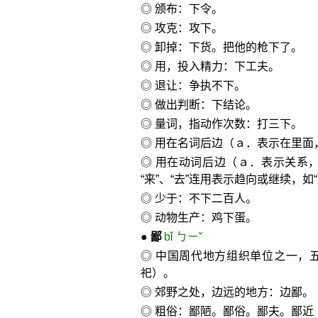
◎ 颁布：下令。
◎ 攻克：攻下。
◎ 卸掉：下货。把他的枪下了。
◎ 用，投入精力：下工夫。
◎ 退让：争执不下。
◎ 做出判断：下结论。
◎ 量词，指动作次数：打三下。
◎ 用在名词后边（ａ．表示在里面，
◎ 用在动词后边（ａ．表示关系，
“来”、“去”连用表示趋向或继续，如“
◎ 少于：不下二百人。
◎ 动物生产：鸡下蛋。
●
鄙
bǐ ㄅㄧˇ
◎ 中国周代地方组织单位之一，
祀）。
◎ 郊野之处，边远的地方：边鄙。
◎ 粗俗：鄙陋。鄙俗。鄙夫。鄙近