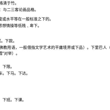
格清于竹。
：与二三客论画品格。
程度或水平等在一般标准之下的。
或思想情操等低贱﹑卑下。
层。下款。
（佛教用语，一般借指文学艺术的平庸境界或下品）。下里巴人
雪”对举）。
。下限。
车。下马。下达。
：下班。下课。