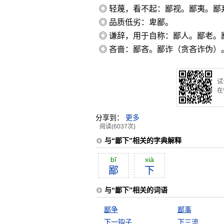
◎ 轻蔑，看不起：鄙视。鄙夷。鄙
◎ 品质低劣：卑鄙。
◎ 谦辞，用于自称：鄙人。鄙老。
◎ 吝啬：鄙吝。鄙诈（贪吝诈伪）
试
在
分享到：
更多
阅读(6037次)
与“鄙下”相关的字典解释
bĭ
xià
鄙
下
与“鄙下”相关的词语
鄙争
鄙事
下一钩子
下三流