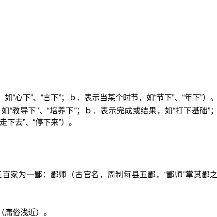
如“心下”、“言下”；ｂ．表示当某个时节，如“节下”、“年下”）
如“教导下”、“培养下”；ｂ．表示完成或结果，如“打下基础”
走下去”、“停下来”）。
五百家为一鄙：鄙师（古官名，周制每县五鄙，“鄙师”掌其鄙
（庸俗浅近）。