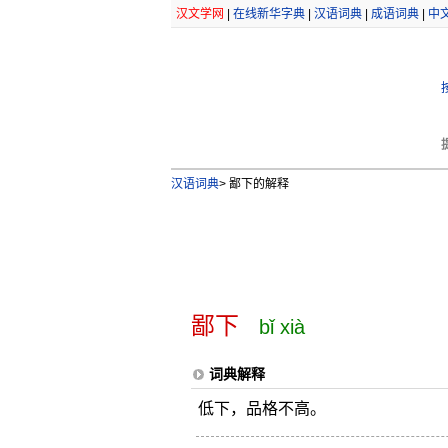
汉文学网
|
在线新华字典
|
汉语词典
|
成语词典
|
中
汉语词典
>
鄙下的解释
鄙下
bǐ xià
词典解释
低下，品格不高。