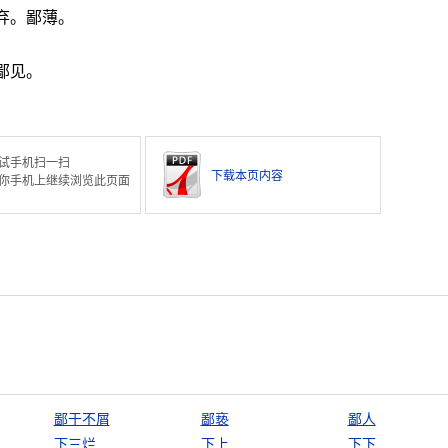
弃。鄙薄。
鄙见。
。
试手机扫一扫
下载本页内容
你手机上继续浏览此页面
鄙于不屑
鄙亵
鄙人
下三烂
下上
下下