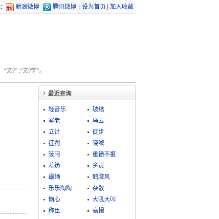
：
新浪微博
腾讯微博
|
设为首页
|
加入收藏
文?” ;“文?学”。
最近查询
轻音乐
破结
室老
乌云
立计
徒步
征罚
哓呶
陵阿
重德不报
羞笾
乡贡
躧绳
鹤膝风
乐乐陶陶
杂散
恼心
大吼大叫
称臣
高揖