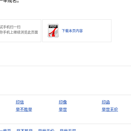
一举成名。
试手机扫一扫
下载本页内容
你手机上继续浏览此页面
印信
印像
印函
举不胜举
举世
举世无伦