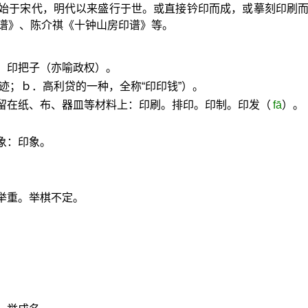
始于宋代，明代以来盛行于世。或直接钤印而成，或摹刻印刷
谱》、陈介祺《十钟山房印谱》等。
。印把子（亦喻政权）。
痕迹；ｂ．高利贷的一种，全称“印印钱”）。
画留在纸、布、器皿等材料上：印刷。排印。印制。印发（
fā
）。
象：印象。
举重。举棋不定。
。