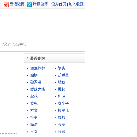
：
新浪微博
腾讯微博
|
设为首页
|
加入收藏
文?” ;“文?学”。
最近查询
泯泯棼棼
箩头
贴膳
却睡草
破冢书
觥觥
暧昧之情
崛起
起花
扑浣
箩兜
身个子
鲜文
抄空儿
符吏
舞师
简洁
长亭
巫女
陵官