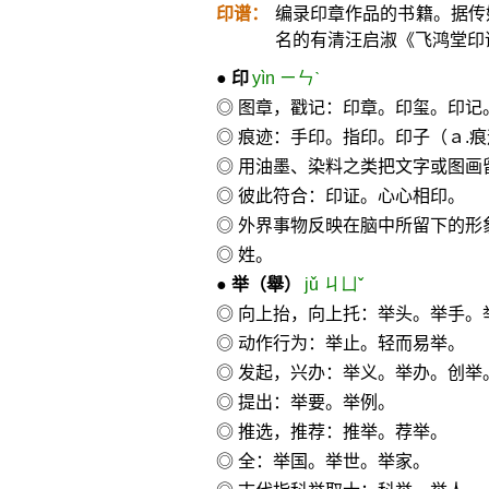
印谱：
编录印章作品的书籍。据传
名的有清汪启淑《飞鸿堂印
●
印
yìn ㄧㄣˋ
◎ 图章，戳记：印章。印玺。印记
◎ 痕迹：手印。指印。印子（ａ.
◎ 用油墨、染料之类把文字或图
◎ 彼此符合：印证。心心相印。
◎ 外界事物反映在脑中所留下的形
◎ 姓。
●
举
（舉）
jǔ ㄐㄩˇ
◎ 向上抬，向上托：举头。举手。
◎ 动作行为：举止。轻而易举。
◎ 发起，兴办：举义。举办。创举
◎ 提出：举要。举例。
◎ 推选，推荐：推举。荐举。
◎ 全：举国。举世。举家。