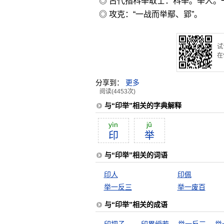
◎ 古代指科举取士：科举。举人。
◎ 攻克：“一战而举鄢、郢”。
试
在
分享到：
更多
阅读(4453次)
与“印举”相关的字典解释
yìn
jŭ
印
举
与“印举”相关的词语
印人
印佩
举一反三
举一废百
与“印举”相关的成语