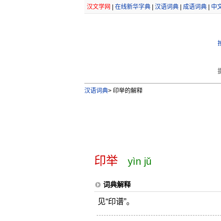
汉文学网
|
在线新华字典
|
汉语词典
|
成语词典
|
中
汉语词典
>
印举的解释
印举
yìn jǔ
词典解释
见“印谱”。