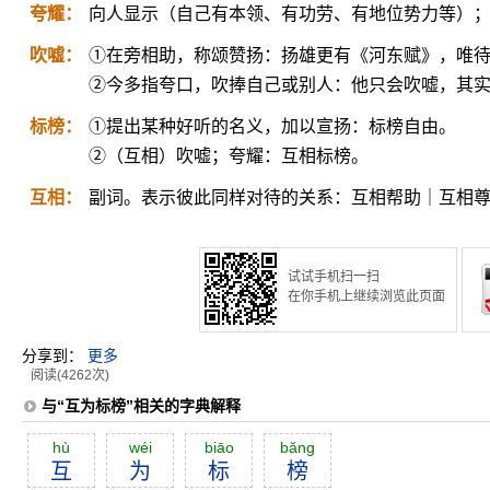
夸耀：
向人显示（自己有本领、有功劳、有地位势力等）
吹嘘：
①在旁相助，称颂赞扬：扬雄更有《河东赋》，唯
②今多指夸口，吹捧自己或别人：他只会吹嘘，其
标榜：
①提出某种好听的名义，加以宣扬：标榜自由。
②（互相）吹嘘；夸耀：互相标榜。
互相：
副词。表示彼此同样对待的关系：互相帮助｜互相
试试手机扫一扫
在你手机上继续浏览此页面
分享到：
更多
阅读(4262次)
与“互为标榜”相关的字典解释
hù
wéi
biāo
băng
互
为
标
榜