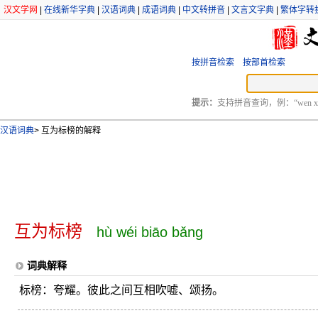
汉文学网
|
在线新华字典
|
汉语词典
|
成语词典
|
中文转拼音
|
文言文字典
|
繁体字转
按拼音检索
按部首检索
提示：
支持拼音查询，例：“wen xu
汉语词典
>
互为标榜的解释
互为标榜
hù wéi biāo bǎng
词典解释
标榜：夸耀。彼此之间互相吹嘘、颂扬。