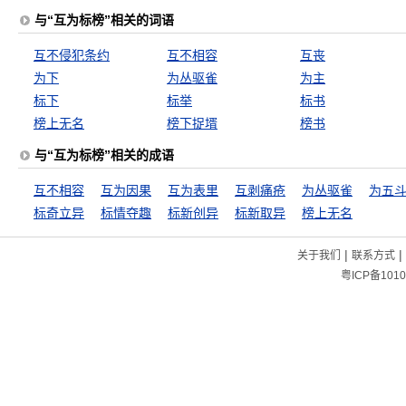
与“互为标榜”相关的词语
互不侵犯条约
互不相容
互丧
为下
为丛驱雀
为主
标下
标举
标书
榜上无名
榜下捉壻
榜书
与“互为标榜”相关的成语
互不相容
互为因果
互为表里
互剥痛疮
为丛驱雀
标奇立异
标情夺趣
标新创异
标新取异
榜上无名
|
|
关于我们
联系方式
粤ICP备1010