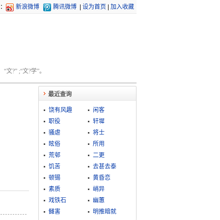
：
新浪微博
腾讯微博
|
设为首页
|
加入收藏
文?” ;“文?学”。
最近查询
饶有风趣
闲客
职役
轩墀
骚虐
将士
昡俗
所用
荒邨
二更
饥苦
去甚去泰
顿锡
黄昏恋
素质
峭异
戏铁石
幽蕙
雠害
明推暗就