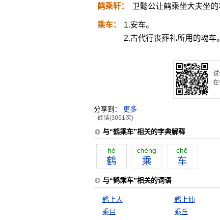
鹤乘轩：
卫懿公让鹤乘坐大夫坐的
乘车：
1.安车。
2.古代行丧葬礼所用的魂车
试
在
分享到：
更多
阅读(3051次)
与“鹤乘车”相关的字典解释
hè
chéng
chē
鹤
乘
车
与“鹤乘车”相关的词语
鹤上人
鹤上仙
乘且
乘丘