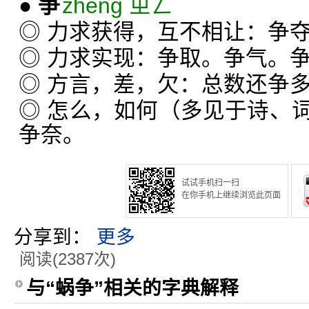
●
争
zhēng ㄓㄥˉ
◎ 力求获得，互不相让：争
◎ 力求实现：争取。争气。
◎ 方言，差，欠：总数还争
◎ 怎么，如何（多见于诗、
争奈。
试试手机扫一扫
在你手机上继续浏览此页面
分享到：
更多
阅读(2387次)
与“蜗争”相关的字典解释