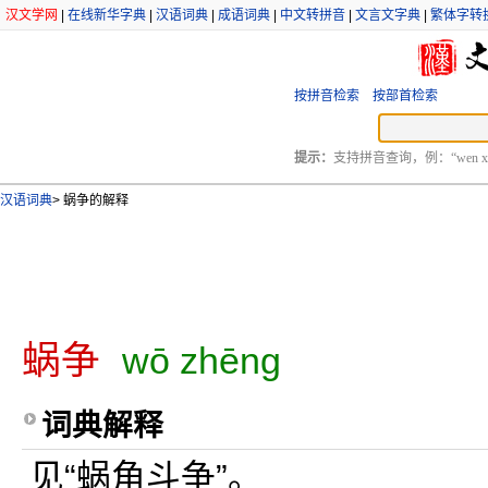
汉文学网
|
在线新华字典
|
汉语词典
|
成语词典
|
中文转拼音
|
文言文字典
|
繁体字转
按拼音检索
按部首检索
提示：
支持拼音查询，例：“wen xu
汉语词典
>
蜗争的解释
蜗争
wō zhēng
词典解释
见“蜗角斗争”。