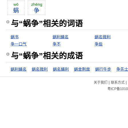
wō
zhēng
蜗
争
与“蜗争”相关的词语
蜗书
蜗利蝇名
蜗名微利
争一口气
争不
争些
与“蜗争”相关的成语
蜗利蝇名
蜗名微利
蜗名蝇利
蜗舍荆扉
蜗行牛步
争先
|
|
关于我们
联系方式
粤ICP备1010