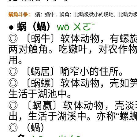
蜗角斗争：
蜗：蜗牛；蜗角：比喻极微小的境地。比喻为
●
蜗
（蝸）
wō ㄨㄛˉ
◎ 〔蜗牛〕软体动物，有螺
两对触角。吃嫩叶，对农作
用。
◎ 〔蜗居〕喻窄小的住所。
◎ 〔蜗螺〕软体动物，壳如
生活于湖池中。
◎ 〔蜗蠃〕软体动物，壳
出，生活于湖溪中。亦称“螺蛳
◎ （蝸）