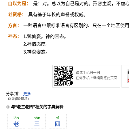
自以为是：
是：对。总以为自己是对的。形容主观，不虚
老资格：
具有基于年长的声誉或权威。
方言：
一种语言中跟标准语言有区别的、只在一个地区使
神态：
1.犹仙姿。神的容态。
2.神情态度。
3.神貌姿态。
试试手机扫一扫
在你手机上继续浏览此页面
分享到：
更多
阅读(5045次)
与“老三老四”相关的字典解释
lăo
sān
sì
老
三
四