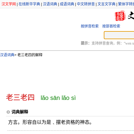
汉文学网
|
在线新华字典
|
汉语词典
|
成语词典
|
中文转拼音
|
文言文字典
|
繁体字转
按拼音检索
按部首检索
提示：
支持拼音查询，例：“wen xu
汉语词典
>
老三老四的解释
老三老四
lǎo sān lǎo sì
词典解释
方言。形容自以为是﹑摆老资格的神态。