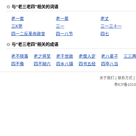
与“老三老四”相关的词语
老一套
老一辈
老丈
三K党
三一
三一三十一
四一二反革命政变
四一八节
四七
与“老三老四”相关的成语
老不晓事
老之将至
老于世故
老僧入定
老八辈子
三三
四不像
四不拗六
四乡八镇
四书五经
四亭八当
|
|
关于我们
联系方式
粤ICP备1010