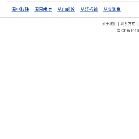
闹中取静
闹闹哄哄
丛山峻岭
丛轻折轴
丛雀渊鱼
|
|
关于我们
联系方式
粤ICP备1010