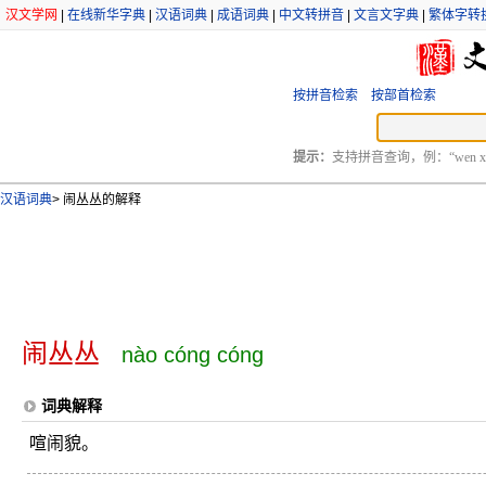
汉文学网
|
在线新华字典
|
汉语词典
|
成语词典
|
中文转拼音
|
文言文字典
|
繁体字转
按拼音检索
按部首检索
提示：
支持拼音查询，例：“wen xu
汉语词典
>
闹丛丛的解释
闹丛丛
nào cóng cóng
词典解释
喧闹貌。