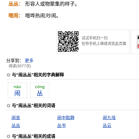
丛丛：
形容人或物聚集的样子。
喧闹：
喧哗热闹;吵闹。
试试手机扫一扫
在你手机上继续浏览此页面
分享到：
更多
阅读(3077次)
与“闹丛丛”相关的字典解释
nào
cóng
闹
丛
与“闹丛丛”相关的词语
闹丧
闹中取静
闹九垓
丛丛
丛书
丛云
与“闹丛丛”相关的成语