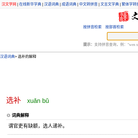
汉文学网
|
在线新华字典
|
汉语词典
|
成语词典
|
中文转拼音
|
文言文字典
|
繁体字转
按拼音检索
按部首检索
提示：
支持拼音查询，例：“wen xu
汉语词典
>
选补的解释
选补
xuǎn bǔ
词典解释
谓官吏有缺额，选人递补。