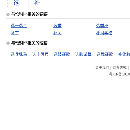
选
补
与“选补”相关的词语
选一选二
选举
选举权
补丁
补习
补习学校
与“选补”相关的成语
选兵秣马
选士厉兵
选妓征歌
选歌试舞
选舞征歌
补偏
|
|
关于我们
联系方式
粤ICP备1010