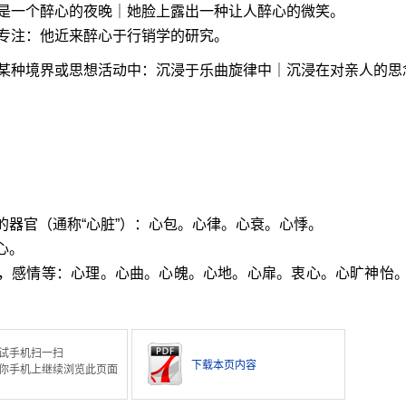
是一个醉心的夜晚｜她脸上露出一种让人醉心的微笑。
专注：他近来醉心于行销学的研究。
某种境界或思想活动中：沉浸于乐曲旋律中｜沉浸在对亲人的思
。
的器官（通称“心脏”）：心包。心律。心衰。心悸。
心。
况，感情等：心理。心曲。心魄。心地。心扉。衷心。心旷神怡
试手机扫一扫
下载本页内容
你手机上继续浏览此页面