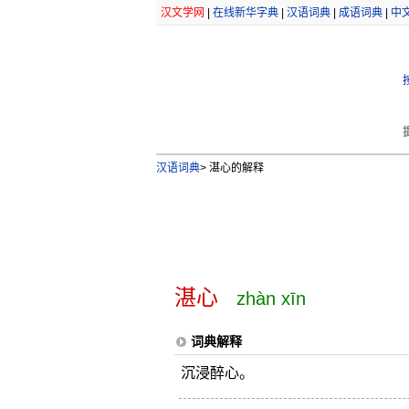
汉文学网
|
在线新华字典
|
汉语词典
|
成语词典
|
中
汉语词典
>
湛心的解释
湛心
zhàn xīn
词典解释
沉浸醉心。