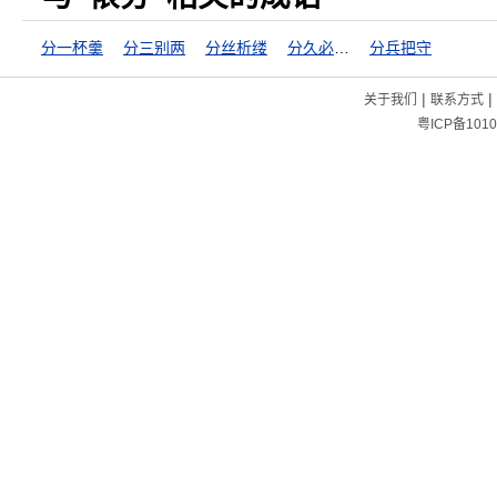
分一杯羹
分三别两
分丝析缕
分久必合，合久必分
分兵把守
|
|
关于我们
联系方式
粤ICP备1010