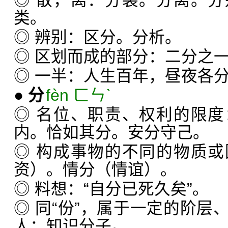
◎ 散，离：分裂。分离。
类。
◎ 辨别：区分。分析。
◎ 区划而成的部分：二分之
◎ 一半：人生百年，昼夜各
●
分
fèn ㄈㄣˋ
◎ 名位、职责、权利的限
内。恰如其分。安分守己。
◎ 构成事物的不同的物质
资）。情分（情谊）。
◎ 料想：“自分已死久矣”。
◎ 同“份”，属于一定的阶层
人：知识分子。