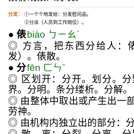
分发：
①一个个地发给：分发慰问品。
②分派（人员到工作岗位）。
●
俵
biào ㄅㄧㄠˋ
◎ 方言，把东西分给人：
发）。俵散。
●
分
fēn ㄈㄣˉ
◎ 区划开：分开。划分。
界。分明。条分缕析。分解。
◎ 由整体中取出或产生出一
劳神。
◎ 由机构内独立出的部分：