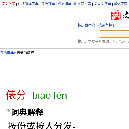
汉文学网
|
在线新华字典
|
汉语词典
|
成语词典
|
中文转拼音
|
文言文字典
|
繁体字转
按拼音检索
按部首检索
提示：
支持拼音查询，例：“wen xu
汉语词典
>
俵分的解释
俵分
biào fèn
词典解释
按份或按人分发。