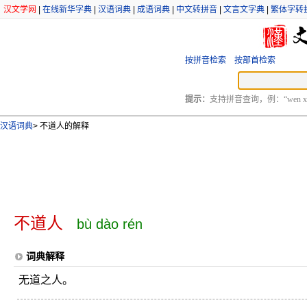
汉文学网
|
在线新华字典
|
汉语词典
|
成语词典
|
中文转拼音
|
文言文字典
|
繁体字转
按拼音检索
按部首检索
提示：
支持拼音查询，例：“wen xu
汉语词典
>
不道人的解释
不道人
bù dào rén
词典解释
无道之人。