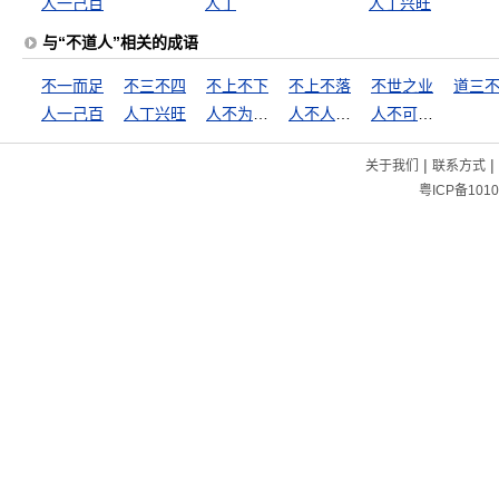
人一己百
人丁
人丁兴旺
与“不道人”相关的成语
不一而足
不三不四
不上不下
不上不落
不世之业
人一己百
人丁兴旺
人不为己，天诛地灭
人不人，鬼不鬼
人不可貌相
|
|
关于我们
联系方式
粤ICP备1010