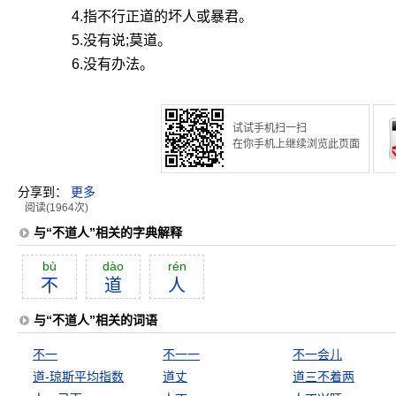
4.指不行正道的坏人或暴君。
5.没有说;莫道。
6.没有办法。
试试手机扫一扫
在你手机上继续浏览此页面
分享到：
更多
阅读(1964次)
与“不道人”相关的字典解释
bù
dào
rén
不
道
人
与“不道人”相关的词语
不一
不一一
不一会儿
道-琼斯平均指数
道丈
道三不着两