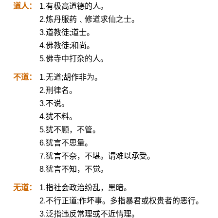
道人：
1.有极高道德的人。
2.炼丹服药﹑修道求仙之士。
3.道教徒;道士。
4.佛教徒;和尚。
5.佛寺中打杂的人。
不道：
1.无道;胡作非为。
2.刑律名。
3.不说。
4.犹不料。
5.犹不顾，不管。
6.犹言不思量。
7.犹言不奈，不堪。谓难以承受。
8.犹言不知，不觉。
无道：
1.指社会政治纷乱，黑暗。
2.不行正道;作坏事。多指暴君或权贵者的恶行。
3.泛指违反常理或不近情理。