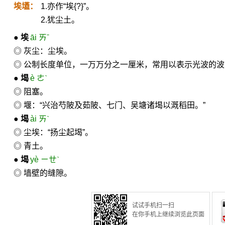
埃壒：
1.亦作“埃{?}”。
2.犹尘土。
●
埃
āi ㄞˉ
◎ 灰尘：尘埃。
◎ 公制长度单位，一万万分之一厘米，常用以表示光波的
●
堨
è ㄜˋ
◎ 阻塞。
◎ 堰：“兴治芍陂及茹陂、七门、吴塘诸堨以溉稻田。”
●
堨
ài ㄞˋ
◎ 尘埃：“扬尘起堨”。
◎ 青土。
●
堨
yè ㄧㄝˋ
◎ 墙壁的缝隙。
试试手机扫一扫
在你手机上继续浏览此页面