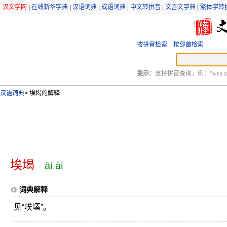
汉文学网
|
在线新华字典
|
汉语词典
|
成语词典
|
中文转拼音
|
文言文字典
|
繁体字转
按拼音检索
按部首检索
提示：
支持拼音查询，例：“wen xu
汉语词典
>
埃堨的解释
埃堨
āi ài
词典解释
见“埃壒”。