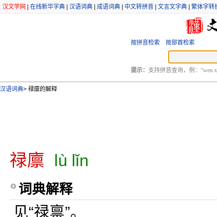
汉文学网
|
在线新华字典
|
汉语词典
|
成语词典
|
中文转拼音
|
文言文字典
|
繁体字转
按拼音检索
按部首检索
提示：
支持拼音查询，例：“wen xu
汉语词典
>
禄廪的解释
禄廪
lù lǐn
词典解释
见“禄禀”。