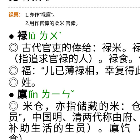
禄禀：
1.亦作“禄廪”。
2.用作官俸的粟米;官俸。
●
禄
lù ㄌㄨˋ
◎ 古代官吏的俸给：禄米。
（指追求官禄的人）。禄食。
◎ 福：“儿已薄禄相，幸复得
◎ 姓。
●
廪
lǐn ㄌㄧㄣˇ
◎ 米仓，亦指储藏的米：
员”，中国明、清两代称由府
补助生活的生员）。廪饩
食）。