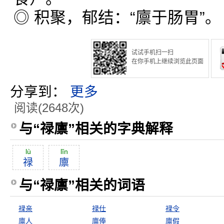
◎ 积聚，郁结：“廪于肠胃”。
试试手机扫一扫
在你手机上继续浏览此页面
分享到：
更多
阅读(2648次)
与“禄廪”相关的字典解释
lù
lĭn
禄
廪
与“禄廪”相关的词语
禄亲
禄仕
禄令
廪人
廪俸
廪假