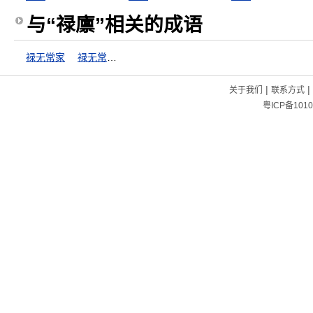
与“禄廪”相关的成语
禄无常家
禄无常家，福无定门
|
|
关于我们
联系方式
粤ICP备1010