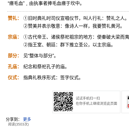
“瘗毛血”﹐由执事者捧毛血瘗于坎中。
赞礼：
①旧时典礼时司仪宣唱仪节，叫人行礼：赞礼之人
②赞美并表示敬意：像诗人一样，我要赞礼黄河。
宗庙：
①古代帝王、诸侯祭祀祖宗的地方：使秦破大梁而
②指王室、朝廷：群下推立圣公，以主宗庙。
部分：
见“整体与部分”。
孔庙：
纪念和祭祀孔子的庙。
仪式：
指典礼秩序形式：签字仪式。
试试手机扫一扫
在你手机上继续浏览此页面
分享到：
更多
阅读(3503次)