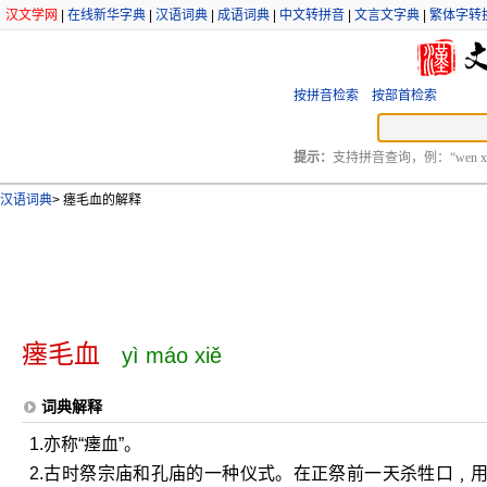
汉文学网
|
在线新华字典
|
汉语词典
|
成语词典
|
中文转拼音
|
文言文字典
|
繁体字转
按拼音检索
按部首检索
提示：
支持拼音查询，例：“wen xu
汉语词典
>
瘗毛血的解释
瘗毛血
yì máo xiě
词典解释
1.亦称“瘗血”。
2.古时祭宗庙和孔庙的一种仪式。在正祭前一天杀牲口﹐