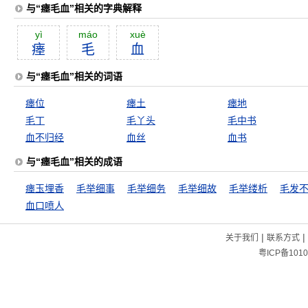
与“瘗毛血”相关的字典解释
yì
máo
xuè
瘗
毛
血
与“瘗毛血”相关的词语
瘗位
瘗土
瘗地
毛丁
毛丫头
毛中书
血不归经
血丝
血书
与“瘗毛血”相关的成语
瘗玉埋香
毛举细事
毛举细务
毛举细故
毛举缕析
毛发
血口喷人
|
|
关于我们
联系方式
粤ICP备1010