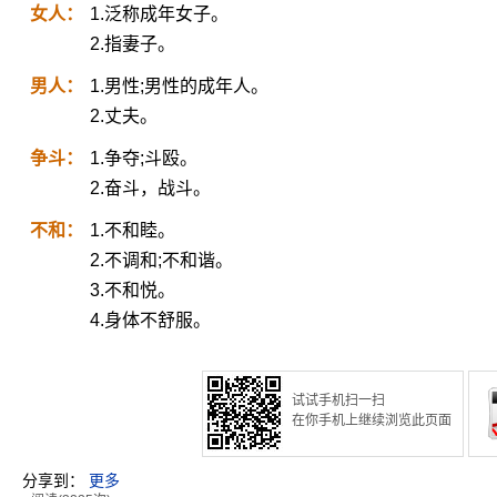
女人：
1.泛称成年女子。
2.指妻子。
男人：
1.男性;男性的成年人。
2.丈夫。
争斗：
1.争夺;斗殴。
2.奋斗，战斗。
不和：
1.不和睦。
2.不调和;不和谐。
3.不和悦。
4.身体不舒服。
试试手机扫一扫
在你手机上继续浏览此页面
分享到：
更多