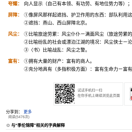
夸耀：
向人显示（自己有本领、有功劳、有地位势力等）
屏障：
①像屏风那样起遮挡、护卫作用的东西：部队利用
②遮挡：燕山、西山屏障北京。
风尘：
①比喻旅途劳累：风尘仆仆ㄧ满面风尘（旅途劳累
②比喻纷乱的社会或漂泊江湖的境况：风尘侠士ㄧ
③〈书〉比喻战乱：风尘之警。
富有：
①拥有大量的财产：富有的商人。
②充分地具有（多指积极方面）：富有生命力ㄧ富
试试手机扫一扫
在你手机上继续浏览此页面
分享到：
更多
阅读(5476次)
与“季伦锦障”相关的字典解释