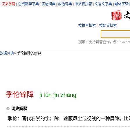
汉文学网
|
在线新华字典
|
汉语词典
|
成语词典
|
中文转拼音
|
文言文字典
|
繁体字转
按拼音检索
按部首检索
提示：
支持拼音查询，例：“wen xu
汉语词典
>
季伦锦障的解释
季伦锦障
jì lún jǐn zhàng
词典解释
季伦：晋代石崇的字；障：遮蔽风尘或视线的一种屏障。比