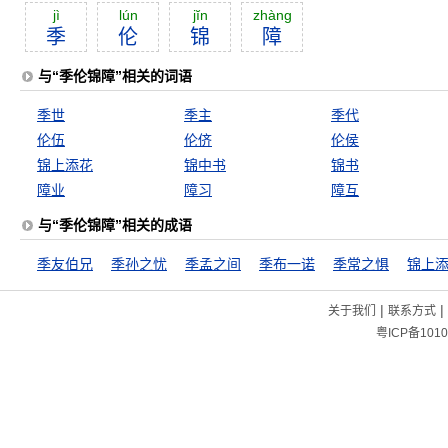
jì
lún
jĭn
zhàng
季
伦
锦
障
与“季伦锦障”相关的词语
季世
季主
季代
伦伍
伦侪
伦侯
锦上添花
锦中书
锦书
障业
障习
障互
与“季伦锦障”相关的成语
季友伯兄
季孙之忧
季孟之间
季布一诺
季常之惧
锦上
|
|
关于我们
联系方式
粤ICP备1010