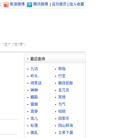
：
新浪微博
腾讯微博
|
设为首页
|
加入收藏
文?” ;“文?学”。
最近查询
九功
称指
岭头
行至
闹笑话
触目如故
碄碄
支兀另
麟殿
冥悟
霜烟
为气
真章
绍统
吴儿
田家乐
标落
回山转海
拨乱
立表下漏