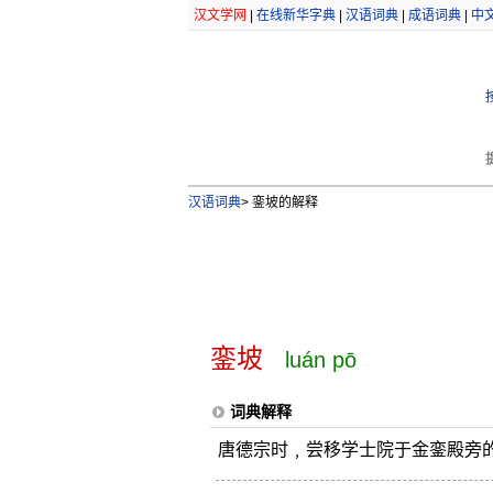
汉文学网
|
在线新华字典
|
汉语词典
|
成语词典
|
中
汉语词典
>
銮坡的解释
銮坡
luán pō
词典解释
唐德宗时﹐尝移学士院于金銮殿旁