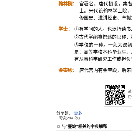
翰林院：
官署名。唐代初设，集
士。宋代设翰林学士院，
修国史、进讲经史、草拟
学士：
①有学问的人。也泛指读书
②古代掌编纂撰述的官称，
③学位的一种。一般为最
是：高等学校本科毕业生，
有从事科学研究工作或担负
金銮殿：
唐代宫内有金銮殿，后来
试
在
分享到：
更多
阅读(2941次)
与“銮坡”相关的字典解释