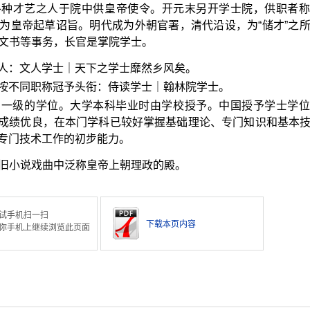
各种才艺之人于院中供皇帝使令。开元末另开学士院，供职者称
为皇帝起草诏旨。明代成为外朝官署，清代沿设，为“储才”之
文书等事务，长官是掌院学士。
人：文人学士｜天下之学士靡然乡风矣。
按不同职称冠予头衔：侍读学士｜翰林院学士。
初一级的学位。大学本科毕业时由学校授予。中国授予学士学位
成绩优良，在本门学科已较好掌握基础理论、专门知识和基本
专门技术工作的初步能力。
旧小说戏曲中泛称皇帝上朝理政的殿。
试手机扫一扫
下载本页内容
你手机上继续浏览此页面