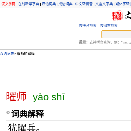
汉文学网
|
在线新华字典
|
汉语词典
|
成语词典
|
中文转拼音
|
文言文字典
|
繁体字转
按拼音检索
按部首检索
提示：
支持拼音查询，例：“wen xu
汉语词典
>
曜师的解释
曜师
yào shī
词典解释
犹曜兵。