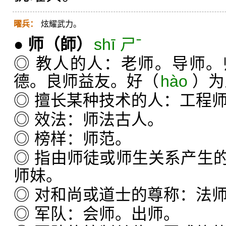
曜兵：
炫耀武力。
●
师
（師）
shī ㄕˉ
◎ 教人的人：老师。导师
德。良师益友。好（
hào
）为
◎ 擅长某种技术的人：工程
◎ 效法：师法古人。
◎ 榜样：师范。
◎ 指由师徒或师生关系产生
师妹。
◎ 对和尚或道士的尊称：法
◎ 军队：会师。出师。