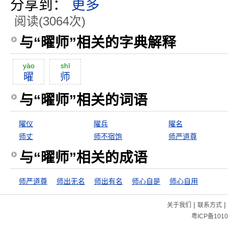
分享到：
更多
阅读(3064次)
与“曜师”相关的字典解释
yào
shī
曜
师
与“曜师”相关的词语
曜仪
曜兵
曜名
师丈
师不宿饱
师严道尊
与“曜师”相关的成语
师严道尊
师出无名
师出有名
师心自是
师心自用
|
|
关于我们
联系方式
粤ICP备1010