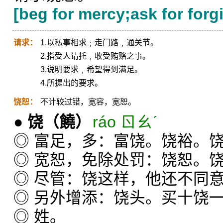
[beg for mercy;ask for for
请求：
1.以私事相求﹔走门路﹐通关节。
2.指受人请托﹐收受贿赂之事。
3.说明要求﹐希望得到满足。
4.所提出的要求。
饶恕：
不计较过错，宽容，宽恕。
●
饶
（饒）
ráo ㄖㄠˊ
◎ 富足，多：富饶。饶裕。
◎ 宽恕，免除处罚：饶恕。
◎ 尽管：饶这样，他还不同
◎ 另外增添：饶头。买十饶
◎ 姓。