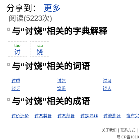
分享到：
更多
阅读(5223次)
与“讨饶”相关的字典解释
tăo
ráo
讨
饶
与“讨饶”相关的词语
讨乖
讨乞
讨习
饶乏
饶乐
饶人
与“讨饶”相关的成语
讨价还价
讨恶剪暴
讨恶翦暴
讨是寻非
讨流溯源
饶有
|
|
关于我们
联系方式
粤ICP备1010