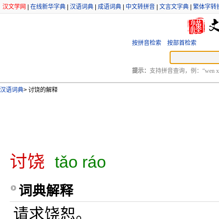
汉文学网
|
在线新华字典
|
汉语词典
|
成语词典
|
中文转拼音
|
文言文字典
|
繁体字转
按拼音检索
按部首检索
提示：
支持拼音查询，例：“wen xu
汉语词典
>
讨饶的解释
讨饶
tǎo ráo
词典解释
请求饶恕。