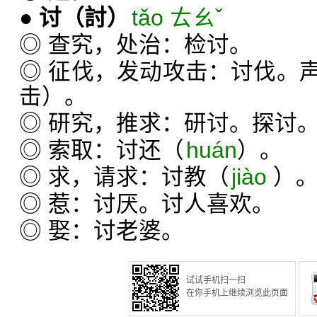
●
讨
（討）
tǎo ㄊㄠˇ
◎ 查究，处治：检讨。
◎ 征伐，发动攻击：讨伐。
击）。
◎ 研究，推求：研讨。探讨
◎ 索取：讨还（
huán
）。
◎ 求，请求：讨教（
jiào
）
◎ 惹：讨厌。讨人喜欢。
◎ 娶：讨老婆。
试试手机扫一扫
在你手机上继续浏览此页面