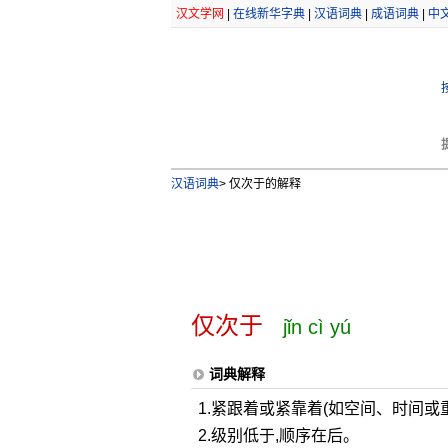
汉文学网
|
在线新华字典
|
汉语词典
|
成语词典
|
中
汉语词典
>
仅次于的解释
仅次于
jǐn cì yú
词典解释
1.紧跟着或紧靠着(如空间、时间或
2.级别低于,顺序在后。