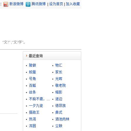
：
新浪微博
腾讯微博
|
设为首页
|
加入收藏
文?” ;“文?学”。
最近查询
陂僻
物汇
蛟蜃
家长
号角
光晖
百觚
敬老院
丝条
缩影
不痴不聋，不做家翁
道边
一夕九徙
德昂族
摄政王
彝式
热渴
酒池肉林
浑圆
尘鞅