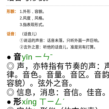
形貌：
1.外形﹑容貌。
2.风度﹐风格。
3.指表现形式。
话音：
（话音儿）
①说话的声音：话音未落，只听外面一声巨响。
②言外之意：听他的话音儿，准是另有打算。
●
音
yīn ㄧㄣˉ
◎ 声，亦特指有节奏的声：
律。音色。音量。音区。音
容貌）。弦外之音。
◎ 信息，消息：音信。佳音
●
形
xíng ㄒㄧㄥˊ