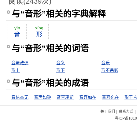
阅读(2439次)
与“音形”相关的字典解释
yīn
xíng
音
形
与“音形”相关的词语
音与政通
音义
音乐
形上
形下
形不吊影
与“音形”相关的成语
音信杳无
音声如钟
音容凄断
音容如在
音容宛在
形于
|
|
关于我们
联系方式
粤ICP备1010