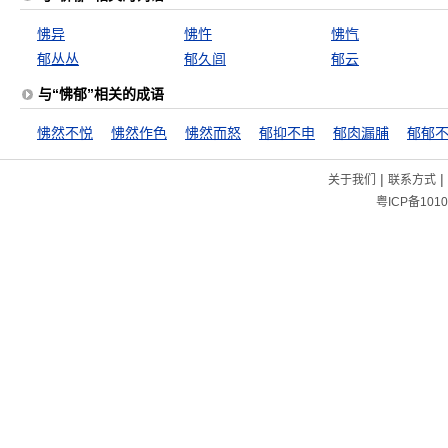
怫异
怫忤
怫忾
郁丛丛
郁久闾
郁云
与“怫郁”相关的成语
怫然不悦
怫然作色
怫然而怒
郁抑不申
郁肉漏脯
郁郁
|
|
关于我们
联系方式
粤ICP备1010