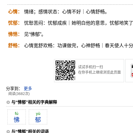
心情：
情绪；感情状态：心情不好｜心情舒畅。
忧郁：
忧愁苦闷：忧郁成疾｜她明白他的意思，忧郁地笑
怫悒：
见“怫郁”。
舒畅：
心情宽舒欢畅：功课做完，心神舒畅｜春天使人十
试试手机扫一扫
在你手机上继续浏览此页面
分享到：
更多
阅读(3682次)
与“怫郁”相关的字典解释
fú
yù
怫
郁
与“怫郁”相关的词语