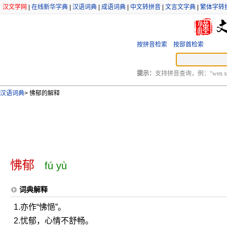
汉文学网
|
在线新华字典
|
汉语词典
|
成语词典
|
中文转拼音
|
文言文字典
|
繁体字转
按拼音检索
按部首检索
提示：
支持拼音查询，例：“wen xu
汉语词典
>
怫郁的解释
怫郁
fú yù
词典解释
1.亦作“怫悒”。
2.忧郁，心情不舒畅。