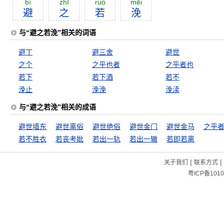
bì
zhī
ruò
mĕi
避
之
若
浼
与“避之若浼”相关的词语
避丁
避三舍
避世
之个
之乎也者
之乎者也
若下
若下酒
若不
浼止
浼浼
浼渎
与“避之若浼”相关的成语
避世墙东
避世离俗
避世绝俗
避世金门
避世金马
之乎
若不胜衣
若丧考妣
若出一轨
若出一辙
若即若离
|
|
关于我们
联系方式
粤ICP备1010