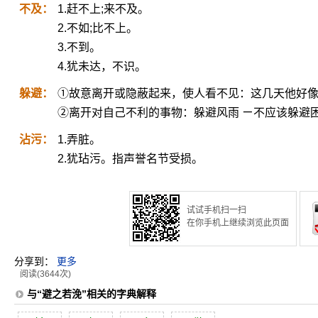
不及：
1.赶不上;来不及。
2.不如;比不上。
3.不到。
4.犹未达，不识。
躲避：
①故意离开或隐蔽起来，使人看不见：这几天他好
②离开对自己不利的事物：躲避风雨 ㄧ不应该躲避
沾污：
1.弄脏。
2.犹玷污。指声誉名节受损。
试试手机扫一扫
在你手机上继续浏览此页面
分享到：
更多
阅读(3644次)
与“避之若浼”相关的字典解释