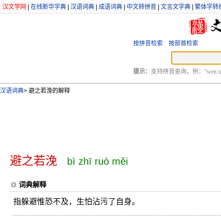
汉文学网
|
在线新华字典
|
汉语词典
|
成语词典
|
中文转拼音
|
文言文字典
|
繁体字转
按拼音检索
按部首检索
提示：
支持拼音查询，例：“wen xu
汉语词典
>
避之若浼的解释
避之若浼
bì zhī ruò měi
词典解释
指躲避惟恐不及，生怕沾污了自身。