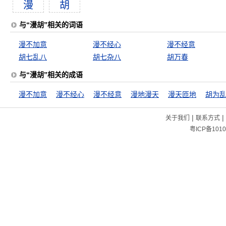
漫
胡
与“漫胡”相关的词语
漫不加意
漫不经心
漫不经意
胡七乱八
胡七杂八
胡万春
与“漫胡”相关的成语
漫不加意
漫不经心
漫不经意
漫地漫天
漫天匝地
胡为
|
|
关于我们
联系方式
粤ICP备1010