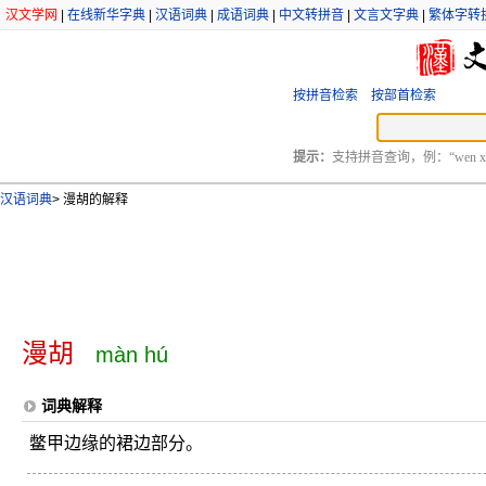
汉文学网
|
在线新华字典
|
汉语词典
|
成语词典
|
中文转拼音
|
文言文字典
|
繁体字转
按拼音检索
按部首检索
提示：
支持拼音查询，例：“wen xu
汉语词典
>
漫胡的解释
漫胡
màn hú
词典解释
鳖甲边缘的裙边部分。