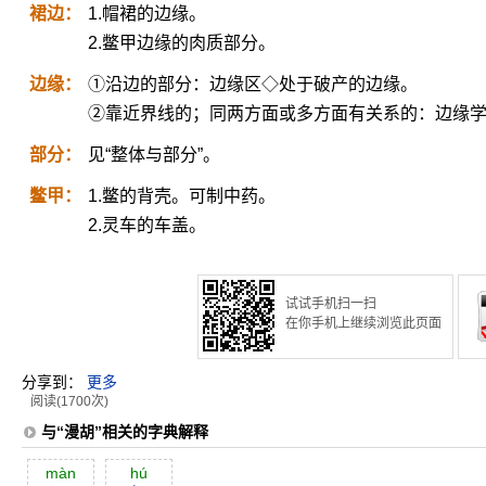
裙边：
1.帽裙的边缘。
2.鳖甲边缘的肉质部分。
边缘：
①沿边的部分：边缘区◇处于破产的边缘。
②靠近界线的；同两方面或多方面有关系的：边缘
部分：
见“整体与部分”。
鳖甲：
1.鳖的背壳。可制中药。
2.灵车的车盖。
试试手机扫一扫
在你手机上继续浏览此页面
分享到：
更多
阅读(1700次)
与“漫胡”相关的字典解释
màn
hú