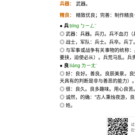
兵器：
武器。
精良：
精致优良；完善：制作精良
●
兵
bīng ㄅㄧㄥˉ
◎ 武器：兵器。兵刃。兵不血刃
◎ 战士，军队：兵士。兵卒。兵丁
◎ 与军事或战争有关事物的统称
要挟，迫使必从）。兵荒马乱。兵
●
良
liáng ㄌㄧㄤˊ
◎ 好：良好。善良。良辰美景。
天具有的判断是非与善恶的能力）
◎ 很：良久。良多趣味。用心良苦
◎ 诚然，的确：“古人秉烛夜游，良
◎ 姓。
试
在