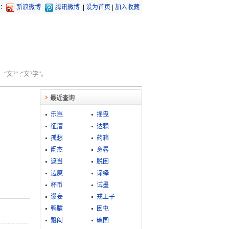
：
新浪微博
腾讯微博
|
设为首页
|
加入收藏
文?” ;“文?学”。
最近查询
乐岂
摇曳
征漕
达赖
孤愁
药箱
闳杰
意畧
遮当
脱困
边庾
谛绎
杯币
试墨
谬妄
戎王子
鸭臛
困屯
魁闳
破国