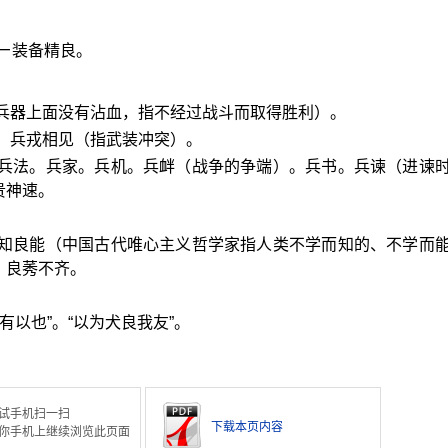
ㄧ装备精良。
（兵器上面没有沾血，指不经过战斗而取得胜利）。
。兵戎相见（指武装冲突）。
：兵法。兵家。兵机。兵衅（战争的争端）。兵书。兵谏（进谏
贵神速。
良知良能（中国古代唯心主义哲学家指人类不学而知的、不学而
。良莠不齐。
。
有以也”。“以为犬良我友”。
试手机扫一扫
下载本页内容
你手机上继续浏览此页面