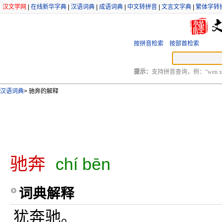
汉文学网
|
在线新华字典
|
汉语词典
|
成语词典
|
中文转拼音
|
文言文字典
|
繁体字转
按拼音检索
按部首检索
提示：
支持拼音查询，例：“wen xu
汉语词典
>
驰奔的解释
驰奔
chí bēn
词典解释
犹奔驰。