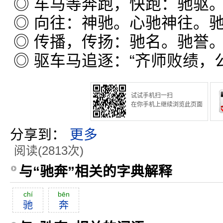
◎ 车马等奔跑，快跑：驰驱
◎ 向往：神驰。心驰神往。
◎ 传播，传扬：驰名。驰誉
◎ 驱车马追逐：“齐师败绩，
试试手机扫一扫
在你手机上继续浏览此页面
分享到：
更多
阅读(2813次)
与“驰奔”相关的字典解释
chí
bēn
驰
奔