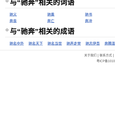
与“驰奔”相关的词语
驰义
驰乘
驰书
奔丧
奔亡
奔冲
与“驰奔”相关的成语
驰名中外
驰名天下
驰名当世
驰声走誉
驰志伊吾
奔腾
|
|
关于我们
联系方式
粤ICP备1010