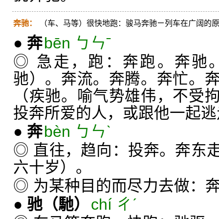
奔驰：
（车、马等）很快地跑：骏马奔驰ㄧ列车在广阔的
●
奔
bēn ㄅㄣˉ
◎ 急走，跑：奔跑。奔驰
驰）。奔流。奔腾。奔忙。
（疾驰。喻气势雄伟，不受
投奔所爱的人，或跟他一起逃
●
奔
bèn ㄅㄣˋ
◎ 直往，趋向：投奔。奔东
六十岁）。
◎ 为某种目的而尽力去做：
●
驰
（馳）
chí ㄔˊ