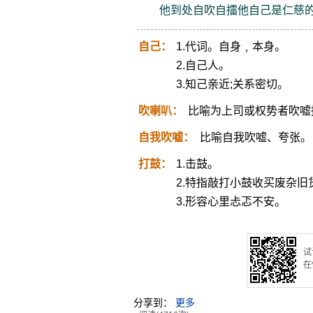
他到处自吹自擂他自己是仁慈
自己：
1.代词。自身﹐本身。
2.自己人。
3.知己亲近;关系密切。
吹喇叭：
比喻为上司或权势者吹嘘
自我吹嘘：
比喻自我吹嘘、夸张。
打鼓：
1.击鼓。
2.特指敲打小鼓收买废杂旧
3.形容心里忐忑不安。
试
在
分享到：
更多