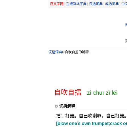
汉文学网
|
在线新华字典
|
汉语词典
|
成语词典
|
中
汉语词典
>
自吹自擂的解释
自吹自擂
zì chuī zì léi
词典解释
擂：打鼓。自己吹喇叭，自己打鼓
[blow one’s own trumpet;crack on