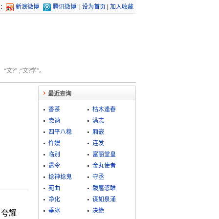
：
新浪微博
腾讯微博
|
设为首页
|
加入收藏
文?” ;“文?学”。
最近查询
香茶
枯木逢春
悫讷
满志
四平八稳
厢嵌
忤嫚
连发
临别
富丽堂皇
遣令
金丸使者
捻神捻鬼
守丞
宛曲
跋扈恣睢
净化
谋如泉涌
垂冰
决絶
、夸耀