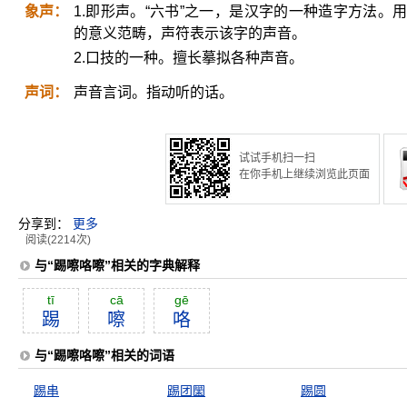
象声：
1.即形声。“六书”之一，是汉字的一种造字方法
的意义范畴，声符表示该字的声音。
2.口技的一种。擅长摹拟各种声音。
声词：
声音言词。指动听的话。
试试手机扫一扫
在你手机上继续浏览此页面
分享到：
更多
阅读(2214次)
与“踢嚓咯嚓”相关的字典解释
tī
cā
gē
踢
嚓
咯
与“踢嚓咯嚓”相关的词语
踢串
踢团圞
踢圆