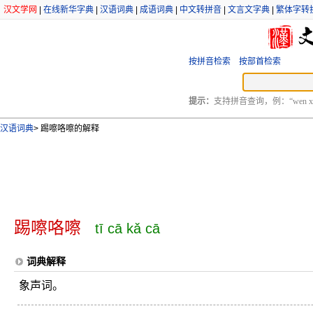
汉文学网
|
在线新华字典
|
汉语词典
|
成语词典
|
中文转拼音
|
文言文字典
|
繁体字转
按拼音检索
按部首检索
提示：
支持拼音查询，例：“wen xu
汉语词典
>
踢嚓咯嚓的解释
踢嚓咯嚓
tī cā kǎ cā
词典解释
象声词。