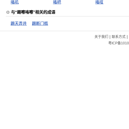
咯叽
咯吧
咯吱
与“踢嚓咯嚓”相关的成语
踢天弄井
踢断门槛
|
|
关于我们
联系方式
粤ICP备1010