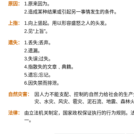
原因：
1.原来因为。
2.造成某种结果或引起另一事情发生的条件。
上指：
1.向上竖起。用以形容盛怒之人的头发。
2.见“上旨”。
遗失：
1.丢失;丢弃。
2.遗漏。
3.失误;过失。
4.指散失的文章﹑典籍。
5.遗忘;忘记。
6.因失禁而排泄。
自然灾害：
因人力不能支配、控制的自然力给社会的生产
灾、水灾、风灾、雹灾、泥石流、地震、森林
法律：
由立法机关制定，国家政权保证执行的行为规则。
一。