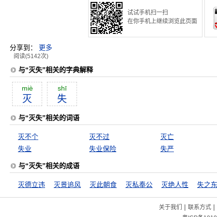
试试手机扫一扫
在你手机上继续浏览此页面
分享到：
更多
阅读(5142次)
与“灭失”相关的字典解释
miè
shī
灭
失
与“灭失”相关的词语
灭不个
灭不过
灭亡
失业
失业保险
失严
与“灭失”相关的成语
灭德立违
灭景追风
灭此朝食
灭私奉公
灭绝人性
失之
|
|
关于我们
联系方式