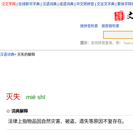
汉文学网
|
在线新华字典
|
汉语词典
|
成语词典
|
中文转拼音
|
文言文字典
|
繁体字转
按拼音检索
按部首检索
提示：
支持拼音查询，例：“wen xu
汉语词典
>
灭失的解释
灭失
miè shī
词典解释
法律上指物品因自然灾害、被盗、遗失等原因不复存在。