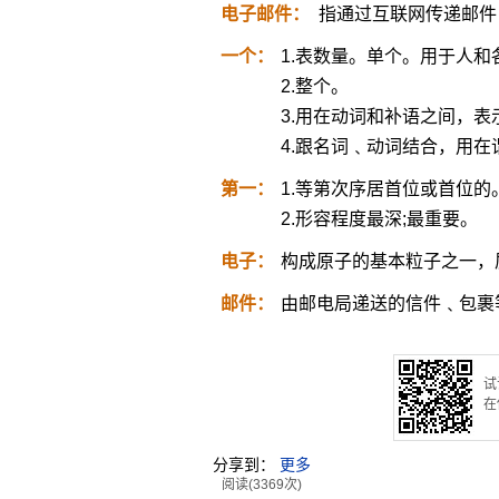
电子邮件：
指通过互联网传递邮件
一个：
1.表数量。单个。用于人和
2.整个。
3.用在动词和补语之间，表
4.跟名词﹑动词结合，用
第一：
1.等第次序居首位或首位的
2.形容程度最深;最重要。
电子：
构成原子的基本粒子之一，
邮件：
由邮电局递送的信件﹑包裹
试
在
分享到：
更多
阅读(3369次)