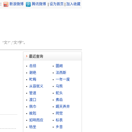
：
新浪微博
腾讯微博
|
设为首页
|
加入收藏
文?” ;“文?学”。
最近查询
击掊
圜阙
谢绝
法西斯
甿畮
一年一度
从容就义
马熊
管道
蛇头
渡口
弗齿
佩巾
踢天弄井
挨剋
罔觉
如响而应
标表
枯坐
乡音