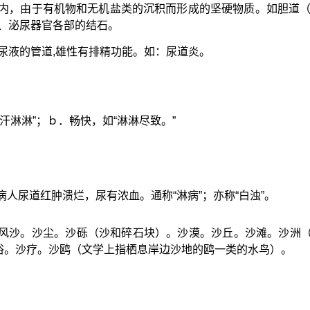
内，由于有机物和无机盐类的沉积而形成的坚硬物质。如胆道
、泌尿器官各部的结石。
尿液的管道,雄性有排精功能。如：尿道炎。
汗淋淋”；ｂ．畅快，如“淋淋尽致。”
人尿道红肿溃烂，尿有浓血。通称“淋病”；亦称“白浊”。
。风沙。沙尘。沙砾（沙和碎石块）。沙漠。沙丘。沙滩。沙洲
浴。沙疗。沙鸥（文学上指栖息岸边沙地的鸥一类的水鸟）。
。