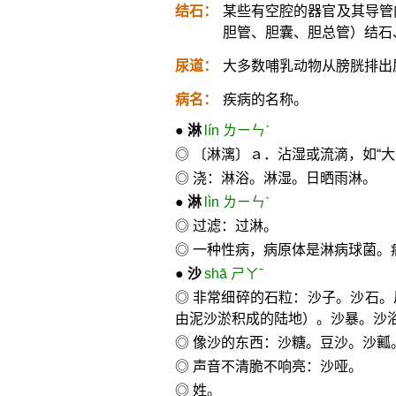
结石：
某些有空腔的器官及其导管
胆管、胆囊、胆总管）结石
尿道：
大多数哺乳动物从膀胱排出
病名：
疾病的名称。
●
淋
lín ㄌㄧㄣˊ
◎ 〔淋漓〕ａ．沾湿或流滴，如“大
◎ 浇：淋浴。淋湿。日晒雨淋。
●
淋
lìn ㄌㄧㄣˋ
◎ 过滤：过淋。
◎ 一种性病，病原体是淋病球菌。病
●
沙
shā ㄕㄚˉ
◎ 非常细碎的石粒：沙子。沙石
由泥沙淤积成的陆地）。沙暴。沙
◎ 像沙的东西：沙糖。豆沙。沙瓤
◎ 声音不清脆不响亮：沙哑。
◎ 姓。