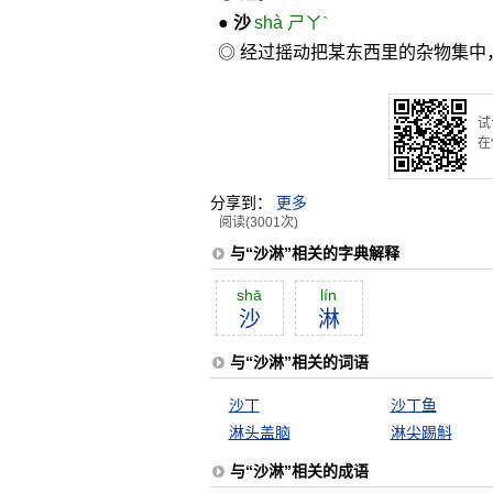
●
沙
shà ㄕㄚˋ
◎ 经过摇动把某东西里的杂物集中
试
在
分享到：
更多
阅读(3001次)
与“沙淋”相关的字典解释
shā
lín
沙
淋
与“沙淋”相关的词语
沙丁
沙丁鱼
淋头盖脑
淋尖踢斛
与“沙淋”相关的成语