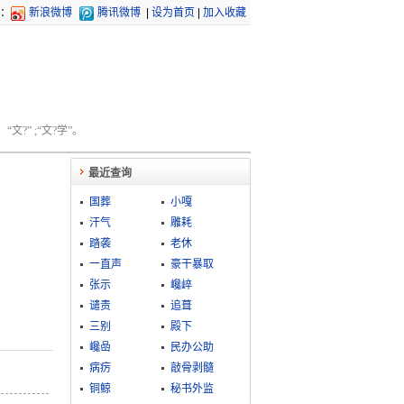
：
新浪微博
腾讯微博
|
设为首页
|
加入收藏
文?” ;“文?学”。
最近查询
国葬
小嘎
汗气
雕耗
踏袭
老休
一直声
豪干暴取
张示
巉崪
谴责
追葺
三别
殿下
巉嵒
民办公助
病疠
敲骨剥髓
铜鲸
秘书外监