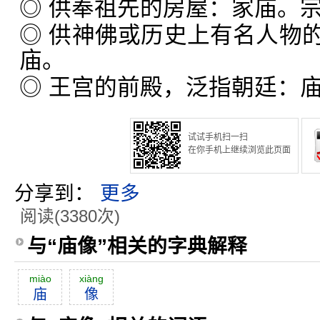
◎ 供奉祖先的房屋：家庙。
◎ 供神佛或历史上有名人物
庙。
◎ 王宫的前殿，泛指朝廷：
试试手机扫一扫
在你手机上继续浏览此页面
分享到：
更多
阅读(3380次)
与“庙像”相关的字典解释
miào
xiàng
庙
像