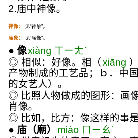
2.庙中神像。
神像：
见“神象”。
庙象：
见“庙像”。
●
像
xiàng ㄒㄧㄤˋ
◎ 相似：好像。相（
xiāng
产物制成的工艺品；ｂ．中
的女艺人）。
◎ 比照人物做成的图形：画
肖像。
◎ 比如，比方：像这样的事
●
庙
（廟）
miào ㄇㄧㄠˋ