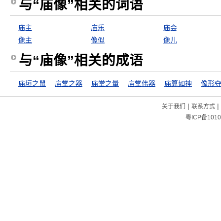
与“庙像”相关的词语
庙主
庙乐
庙会
像主
像似
像儿
与“庙像”相关的成语
庙垣之鼠
庙堂之器
庙堂之量
庙堂伟器
庙算如神
像形
|
|
关于我们
联系方式
粤ICP备1010