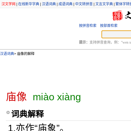
汉文学网
|
在线新华字典
|
汉语词典
|
成语词典
|
中文转拼音
|
文言文字典
|
繁体字转
按拼音检索
按部首检索
提示：
支持拼音查询，例：“wen xu
汉语词典
>
庙像的解释
庙像
miào xiàng
词典解释
1.亦作“庙象”。