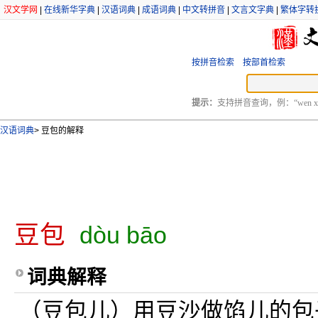
汉文学网
|
在线新华字典
|
汉语词典
|
成语词典
|
中文转拼音
|
文言文字典
|
繁体字转
按拼音检索
按部首检索
提示：
支持拼音查询，例：“wen xu
汉语词典
>
豆包的解释
豆包
dòu bāo
词典解释
（豆包儿）用豆沙做馅儿的包