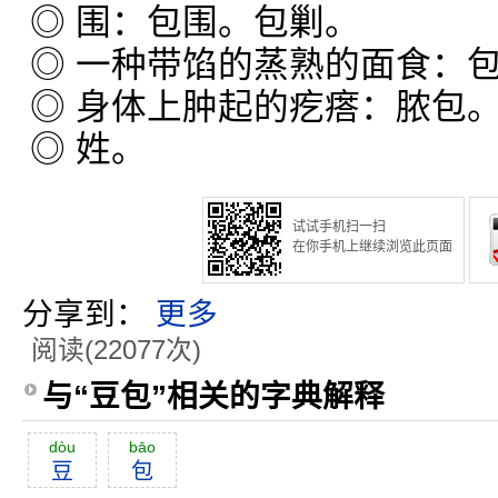
◎ 围：包围。包剿。
◎ 一种带馅的蒸熟的面食：
◎ 身体上肿起的疙瘩：脓包
◎ 姓。
试试手机扫一扫
在你手机上继续浏览此页面
分享到：
更多
阅读(22077次)
与“豆包”相关的字典解释
dòu
bāo
豆
包