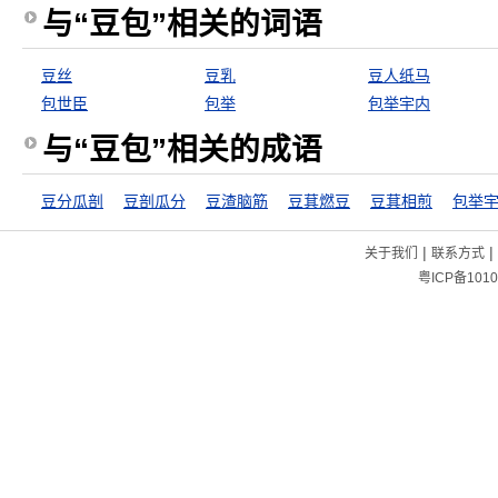
与“豆包”相关的词语
豆丝
豆乳
豆人纸马
包世臣
包举
包举宇内
与“豆包”相关的成语
豆分瓜剖
豆剖瓜分
豆渣脑筋
豆萁燃豆
豆萁相煎
包举
|
|
关于我们
联系方式
粤ICP备1010