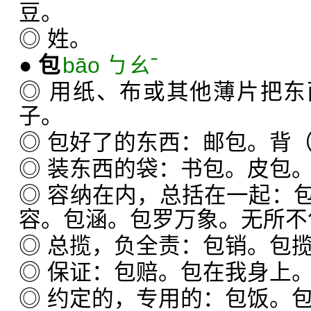
豆。
◎ 姓。
●
包
bāo ㄅㄠˉ
◎ 用纸、布或其他薄片把
子。
◎ 包好了的东西：邮包。背
◎ 装东西的袋：书包。皮包
◎ 容纳在内，总括在一起：
容。包涵。包罗万象。无所不
◎ 总揽，负全责：包销。包
◎ 保证：包赔。包在我身上
◎ 约定的，专用的：包饭。