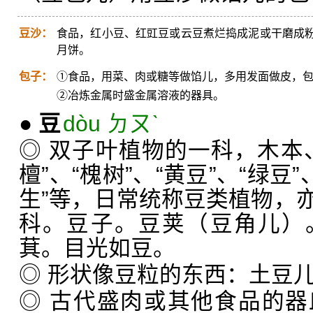
豆沙：
食品，红小豆、红豇豆或云豆煮烂捣成泥或干磨成
月饼。
包子：
①食品，用菜、肉或糖等做馅儿，多用发面做皮，
②冶炼金属时盛金属溶液的器具。
●
豆
dòu ㄉㄡˋ
◎ 双子叶植物的一科，木本
檀”、“槐树”、“黄豆”、“绿豆”
生”等，日常统称豆类植物，
科。豆子。豆荚（豆角儿）
萁。目光如豆。
◎ 形状像豆粒的东西：土豆
◎ 古代盛肉或其他食品的