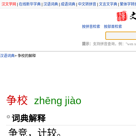
汉文学网
|
在线新华字典
|
汉语词典
|
成语词典
|
中文转拼音
|
文言文字典
|
繁体字转
按拼音检索
按部首检索
提示：
支持拼音查询，例：“wen xu
汉语词典
>
争校的解释
争校
zhēng jiào
词典解释
争竞，计较。