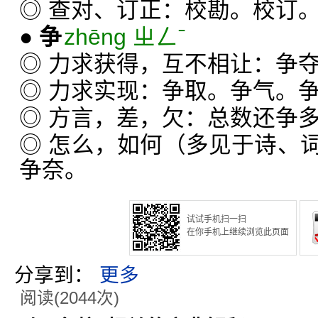
◎ 查对、订正：校勘。校订
●
争
zhēng ㄓㄥˉ
◎ 力求获得，互不相让：争
◎ 力求实现：争取。争气。
◎ 方言，差，欠：总数还争
◎ 怎么，如何（多见于诗、
争奈。
试试手机扫一扫
在你手机上继续浏览此页面
分享到：
更多
阅读(2044次)