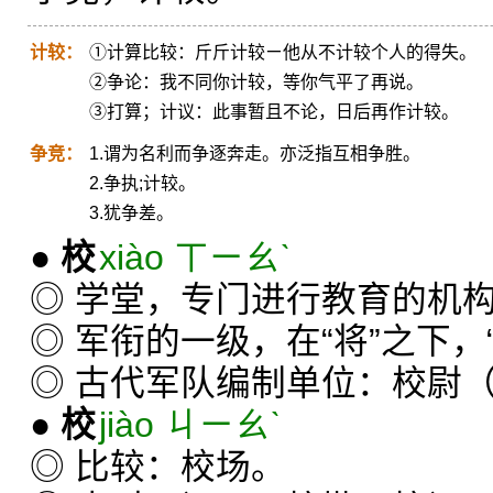
计较：
①计算比较：斤斤计较ㄧ他从不计较个人的得失。
②争论：我不同你计较，等你气平了再说。
③打算；计议：此事暂且不论，日后再作计较。
争竞：
1.谓为名利而争逐奔走。亦泛指互相争胜。
2.争执;计较。
3.犹争差。
●
校
xiào ㄒㄧㄠˋ
◎ 学堂，专门进行教育的机
◎ 军衔的一级，在“将”之下，
◎ 古代军队编制单位：校尉
●
校
jiào ㄐㄧㄠˋ
◎ 比较：校场。