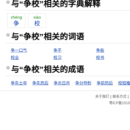
与“争校”相关的字典解释
zhēng
xiào
争
校
与“争校”相关的词语
争一口气
争不
争些
校业
校习
校书
与“争校”相关的成语
争先士卒
争先恐后
争光日月
争分夺秒
争前恐后
校短
|
|
关于我们
联系方式
粤ICP备1010