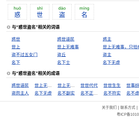
huò
shì
dào
míng
惑
世
盗
名
与“惑世盗名”相关的词语
惑世
惑世诬民
惑主
世上
世上无难事
盗不过五女门
盗丘
盗主
名下
名下士
名下无虚
与“惑世盗名”相关的成语
惑世诬民
世上无难事
世上无难事，只怕有心人
世世代代
世世生生
世事
盗怨主人
名下无虚
名不副实
名不正，言不顺
名不符实
名不
|
|
关于我们
联系方式
粤ICP备1010