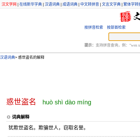
汉文学网
|
在线新华字典
|
汉语词典
|
成语词典
|
中文转拼音
|
文言文字典
|
繁体字转
按拼音检索
按部首检索
提示：
支持拼音查询，例：“wen xu
汉语词典
>
惑世盗名的解释
惑世盗名
huò shì dào míng
词典解释
犹欺世盗名。欺骗世人，窃取名誉。