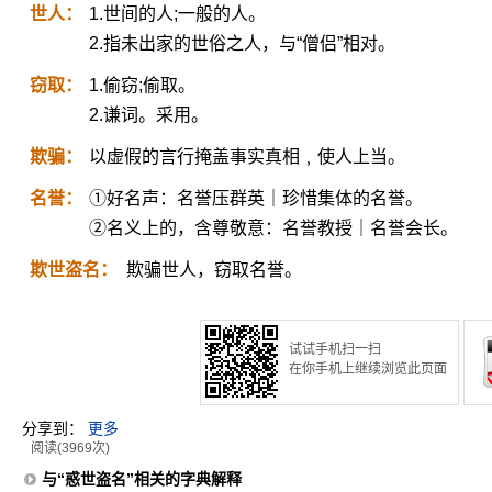
世人：
1.世间的人;一般的人。
2.指未出家的世俗之人，与“僧侣”相对。
窃取：
1.偷窃;偷取。
2.谦词。采用。
欺骗：
以虚假的言行掩盖事实真相﹐使人上当。
名誉：
①好名声：名誉压群英｜珍惜集体的名誉。
②名义上的，含尊敬意：名誉教授｜名誉会长。
欺世盗名：
欺骗世人，窃取名誉。
试试手机扫一扫
在你手机上继续浏览此页面
分享到：
更多
阅读(3969次)
与“惑世盗名”相关的字典解释