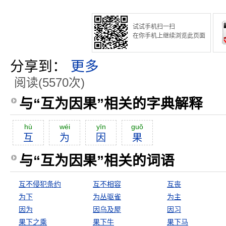
试试手机扫一扫
在你手机上继续浏览此页面
分享到：
更多
阅读(5570次)
与“互为因果”相关的字典解释
hù
wéi
yīn
guŏ
互
为
因
果
与“互为因果”相关的词语
互不侵犯条约
互不相容
互丧
为下
为丛驱雀
为主
因为
因乌及屋
因习
果下之乘
果下牛
果下马