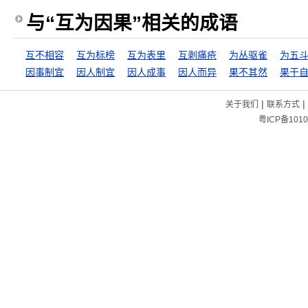
与“互为因果”相关的成语
互不相容
互为标榜
互为表里
互剥痛疮
为丛驱雀
因事制宜
因人制宜
因人成事
因人而异
果不其然
果于
|
|
关于我们
联系方式
粤ICP备1010