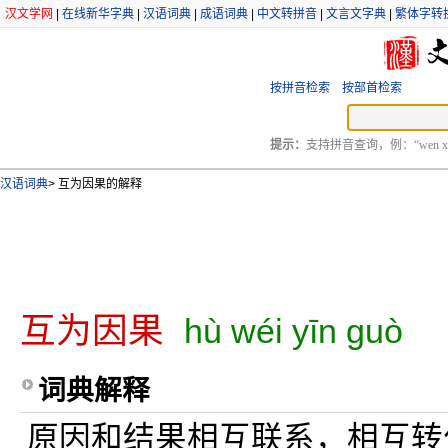
汉文学网
|
在线新华字典
|
汉语词典
|
成语词典
|
中文转拼音
|
文言文字典
|
繁体字转
按拼音检索
按部首检索
提示：
支持拼音查询，例：“wen xu
汉语词典
>
互为因果的解释
互为因果
hù wéi yīn guò
词典解释
原因和结果相互联系，相互转