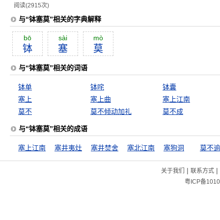
阅读(2915次)
与“钵塞莫”相关的字典解释
bō
sài
mò
钵
塞
莫
与“钵塞莫”相关的词语
钵单
钵咤
钵囊
塞上
塞上曲
塞上江南
莫不
莫不倾动加礼
莫不成
与“钵塞莫”相关的成语
塞上江南
塞井夷灶
塞井焚舍
塞北江南
塞狗洞
莫不
|
|
关于我们
联系方式
粤ICP备1010