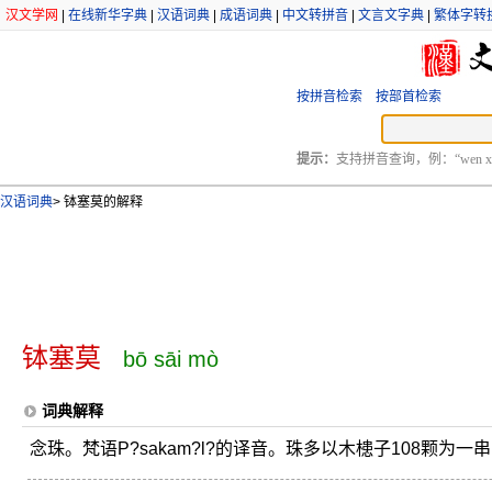
汉文学网
|
在线新华字典
|
汉语词典
|
成语词典
|
中文转拼音
|
文言文字典
|
繁体字转
按拼音检索
按部首检索
提示：
支持拼音查询，例：“wen xu
汉语词典
>
钵塞莫的解释
钵塞莫
bō sāi mò
词典解释
念珠。梵语P?sakam?l?的译音。珠多以木槵子108颗为