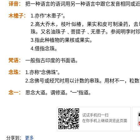
译音：
把一种语言的语词用另一种语言中跟它发音相同或
木槵子：
1.亦作“木患子”。
2.高大乔木，枝叶似椿，果实和皮可制澡药，
珠。又名油珠子﹑菩提子﹑无患子。参阅明李时珍
3.指此种植物的果核或果实。
4.借指念珠。
梵语：
一般指古印度的书面语。
念珠：
1.亦称“念佛珠”。
2.念佛号或经咒时用以计数的串珠。用材不一，粒
念一：
思念大道。谓修道。“一”指道。
试试手机扫一扫
在你手机上继续浏览此页面
分享到：
更多