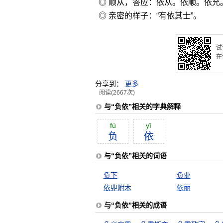
◎ 顺从，答应：依从。依顺。依允
◎ 亲密的样子：“有依其士”。
试
在
分享到：
更多
阅读(2667次)
与“负依”相关的字典解释
fù
yī
负
依
与“负依”相关的词语
负下
负业
依丱附木
依丽
与“负依”相关的成语