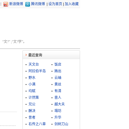
：
新浪微博
腾讯微博
|
设为首页
|
加入收藏
文?” ;“文?学”。
最近查询
天文台
饭店
阿拉伯半岛
姷出
野水
云岫
小满
黄丝
均赋
有清
计然策
啬人
兄公
越大夫
酬决
塌坊
昔者
升华
右传之八章
剑树刀山