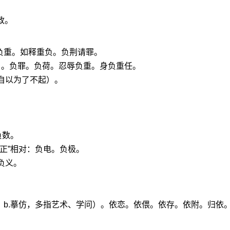
政。
负重。如释重负。负荆请罪。
）。负罪。负荷。忍辱负重。身负重任。
自以为了不起）。
负数。
“正”相对：负电。负极。
负义。
靠；b.摹仿，多指艺术、学问）。依恋。依偎。依存。依附。归依
。