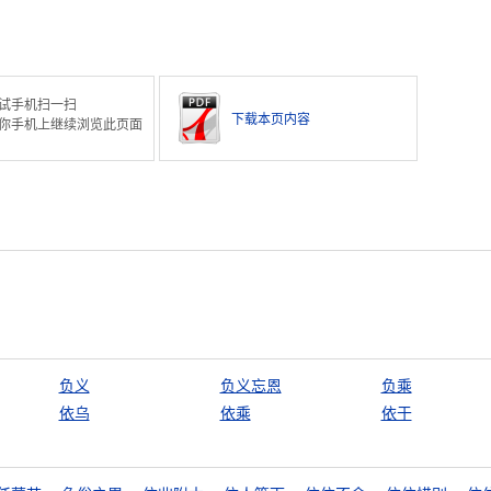
。
试手机扫一扫
下载本页内容
你手机上继续浏览此页面
负义
负义忘恩
负乘
依乌
依乘
依于