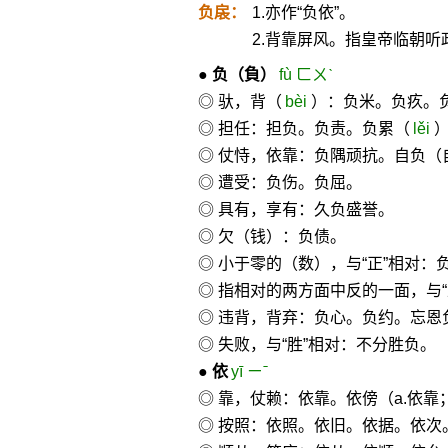
负扆：
1.亦作“负依”。
2.背靠屏风。指皇帝临朝听
●
负
（負）
fù ㄈㄨˋ
◎ 驮，背（
bèi
）：负米。负疚。
◎ 担任：担负。负责。负累（
lěi
◎ 仗恃，依靠：负隅顽抗。自负（
◎ 遭受：负伤。负屈。
◎ 具有，享有：久负盛誉。
◎ 欠（钱）：负债。
◎ 小于零的（数），与“正”相对：
◎ 指相对的两方面中反的一面，与
◎ 违背，背弃：负心。负约。忘恩
◎ 失败，与“胜”相对：不分胜负。
●
依
yī ㄧˉ
◎ 靠，仗赖：依靠。依傍（a.依
◎ 按照：依照。依旧。依据。依次