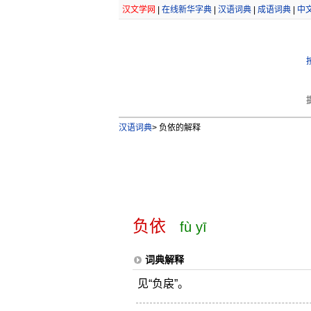
汉文学网
|
在线新华字典
|
汉语词典
|
成语词典
|
中
汉语词典
>
负依的解释
负依
fù yī
词典解释
见“负扆”。