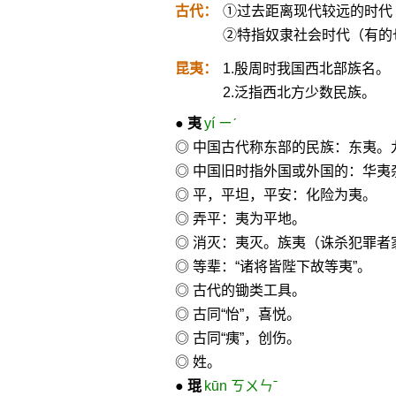
古代：
①过去距离现代较远的时代
②特指奴隶社会时代（有的
昆夷：
1.殷周时我国西北部族名。
2.泛指西北方少数民族。
●
夷
yí ㄧˊ
◎ 中国古代称东部的民族：东夷。
◎ 中国旧时指外国或外国的：华夷
◎ 平，平坦，平安：化险为夷。
◎ 弄平：夷为平地。
◎ 消灭：夷灭。族夷（诛杀犯罪者
◎ 等辈：“诸将皆陛下故等夷”。
◎ 古代的锄类工具。
◎ 古同“怡”，喜悦。
◎ 古同“痍”，创伤。
◎ 姓。
●
琨
kūn ㄎㄨㄣˉ