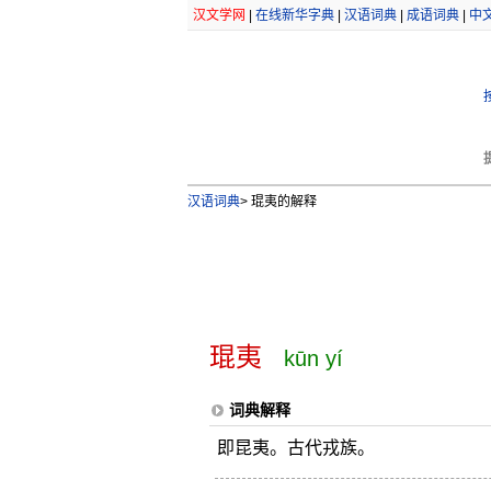
汉文学网
|
在线新华字典
|
汉语词典
|
成语词典
|
中
汉语词典
>
琨夷的解释
琨夷
kūn yí
词典解释
即昆夷。古代戎族。