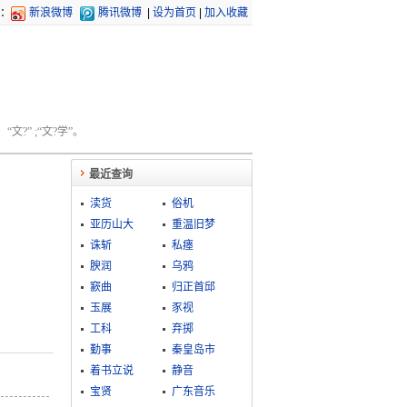
：
新浪微博
腾讯微博
|
设为首页
|
加入收藏
文?” ;“文?学”。
最近查询
渎货
俗机
亚历山大
重温旧梦
诛斩
私瘗
腴润
乌鸦
窾曲
归正首邱
玉展
豕视
工科
弃掷
勤事
秦皇岛市
着书立说
静音
宝贤
广东音乐