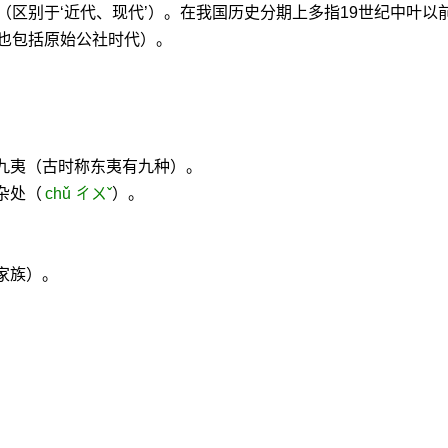
（区别于‘近代、现代’）。在我国历史分期上多指19世纪中叶以
也包括原始公社时代）。
九夷（古时称东夷有九种）。
杂处（
chǔ ㄔㄨˇ
）。
家族）。