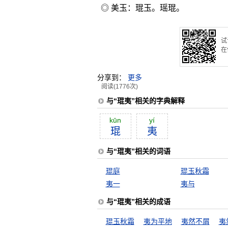
◎ 美玉：琨玉。瑶琨。
试
在
分享到：
更多
阅读(1776次)
与“琨夷”相关的字典解释
kūn
yí
琨
夷
与“琨夷”相关的词语
琨庭
琨玉秋霜
夷一
夷与
与“琨夷”相关的成语
琨玉秋霜
夷为平地
夷然不屑
夷