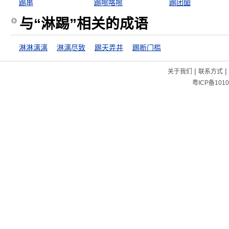
踢串
踢嚓咯嚓
踢团圞
与“淋踢”相关的成语
淋淋漓漓
淋漓尽致
踢天弄井
踢断门槛
|
|
关于我们
联系方式
粤ICP备1010