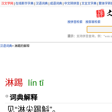
汉文学网
|
在线新华字典
|
汉语词典
|
成语词典
|
中文转拼音
|
文言文字典
|
繁体字转
按拼音检索
按部首检索
提示：
支持拼音查询，例：“wen xu
汉语词典
>
淋踢的解释
淋踢
lín tī
词典解释
见“淋尖踢斛”。