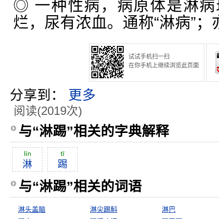
◎ 一种性病，病原体是淋
烂，尿有浓血。通称“淋病”；亦
试试手机扫一扫
在你手机上继续浏览此页面
分享到：
更多
阅读(2019次)
与“淋踢”相关的字典解释
lín
tī
淋
踢
与“淋踢”相关的词语
淋头盖脑
淋尖踢斛
淋巴