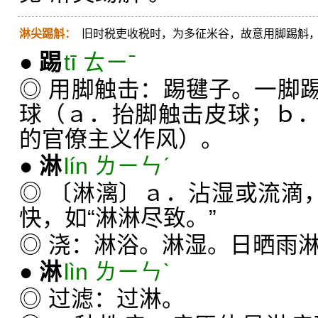
淋尖踢斛：
旧时税吏收税时，为多征米谷，故意用脚踢斛
●
踢
tī ㄊㄧˉ
◎ 用脚触击：踢毽子。一脚
球（ａ．抬脚触击皮球；ｂ
的官僚主义作风）。
●
淋
lín ㄌㄧㄣˊ
◎ 〔淋漓〕ａ．沾湿或流滴，
快，如“淋淋尽致。”
◎ 浇：淋浴。淋湿。日晒雨
●
淋
lìn ㄌㄧㄣˋ
◎ 过滤：过淋。