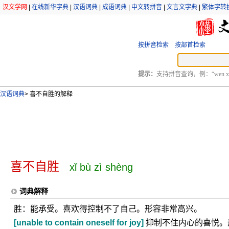
汉文学网
|
在线新华字典
|
汉语词典
|
成语词典
|
中文转拼音
|
文言文字典
|
繁体字转
按拼音检索
按部首检索
提示：
支持拼音查询，例：“wen xu
汉语词典
>
喜不自胜的解释
喜不自胜
xǐ bù zì shèng
词典解释
胜：能承受。喜欢得控制不了自己。形容非常高兴。
[unable to contain oneself for joy]
抑制不住内心的喜悦。