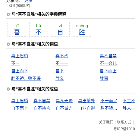
分享到：
更多
阅读(9065次)
与“喜不自胜”相关的字典解释
xĭ
bù
zì
shèng
喜
不
自
胜
与“喜不自胜”相关的词语
喜上眉梢
喜不肯
喜不自禁
不一
不一一
不一会儿
自上而下
自下
自下而上
胜不骄，败不馁
胜义
胜事
与“喜不自胜”相关的成语
喜上眉梢
喜不自禁
喜从天降
喜出望外
不一而足
不三
自下而上
自不待言
自不量力
自业自得
胜不骄，败不馁
胜人
|
|
关于我们
联系方式
粤ICP备1010