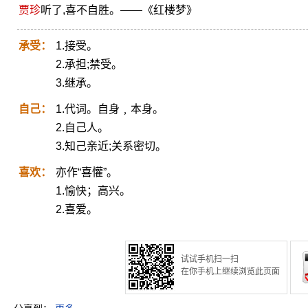
贾珍
听了,喜不自胜。——《红楼梦》
承受：
1.接受。
2.承担;禁受。
3.继承。
自己：
1.代词。自身﹐本身。
2.自己人。
3.知己亲近;关系密切。
喜欢：
亦作“喜懽”。
1.愉快；高兴。
2.喜爱。
试试手机扫一扫
在你手机上继续浏览此页面