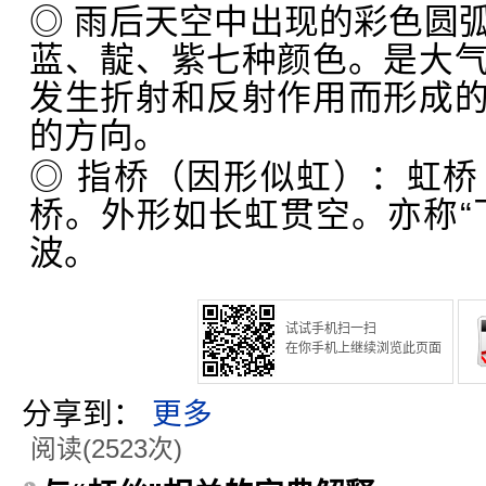
◎ 雨后天空中出现的彩色圆
蓝、靛、紫七种颜色。是大
发生折射和反射作用而形成
的方向。
◎ 指桥（因形似虹）：虹
桥。外形如长虹贯空。亦称“
波。
试试手机扫一扫
在你手机上继续浏览此页面
分享到：
更多
阅读(2523次)