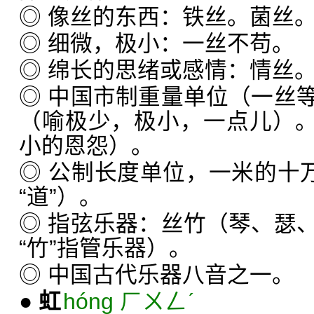
◎ 像丝的东西：铁丝。菌丝
◎ 细微，极小：一丝不苟。
◎ 绵长的思绪或感情：情丝
◎ 中国市制重量单位（一丝
（喻极少，极小，一点儿）。
小的恩怨）。
◎ 公制长度单位，一米的十万
“道”）。
◎ 指弦乐器：丝竹（琴、瑟
“竹”指管乐器）。
◎ 中国古代乐器八音之一。
●
虹
hóng ㄏㄨㄥˊ