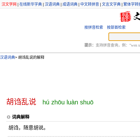
汉文学网
|
在线新华字典
|
汉语词典
|
成语词典
|
中文转拼音
|
文言文字典
|
繁体字转
按拼音检索
按部首检索
提示：
支持拼音查询，例：“wen xu
汉语词典
>
胡诌乱说的解释
胡诌乱说
hú zhōu luàn shuō
词典解释
胡诌，随意胡说。