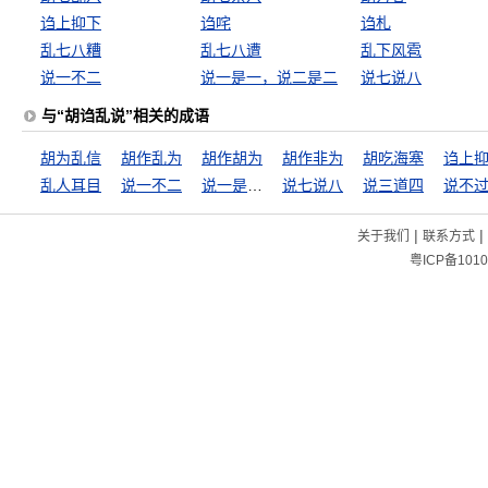
诌上抑下
诌咤
诌札
乱七八糟
乱七八遭
乱下风雹
说一不二
说一是一，说二是二
说七说八
与“胡诌乱说”相关的成语
胡为乱信
胡作乱为
胡作胡为
胡作非为
胡吃海塞
诌上
乱人耳目
说一不二
说一是一，说二是二
说七说八
说三道四
说不
|
|
关于我们
联系方式
粤ICP备1010