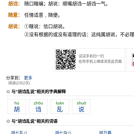
胡诌：
随口瞎编；胡说：顺嘴胡诌ㄧ胡诌一气。
随意：
任情适意﹐随便。
胡说：
①瞎说：信口胡说。
②没有根据的或没有道理的话：这纯属胡说，不必
试试手机扫一扫
在你手机上继续浏览此页面
分享到：
更多
阅读(2352次)
与“胡诌乱说”相关的字典解释
hú
zhōu
luàn
shuō
胡
诌
乱
说
与“胡诌乱说”相关的词语
胡七乱八
胡七杂八
胡万春